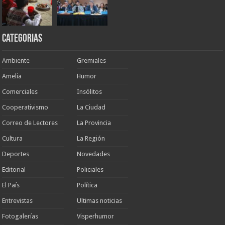
Categorias
Ambiente
Gremiales
Amelia
Humor
Comerciales
Insólitos
Cooperativismo
La Ciudad
Correo de Lectores
La Provincia
Cultura
La Región
Deportes
Novedades
Editorial
Policiales
El País
Política
Entrevistas
Ultimas noticias
Fotogalerías
Visperhumor