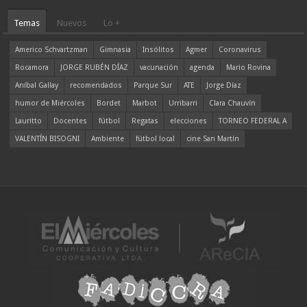
Temas
Nuevos
Lo +
Americo Schvartzman
Gimnasia
Insólitos
Agmer
Coronavirus
Rocamora
JORGE RUBÉN DÍAZ
vacunación
agenda
Mario Rovina
Aníbal Gallay
recomendados
Parque Sur
ATE
Jorge Díaz
humor de Miércoles
Bordet
Marbot
Urribarri
Clara Chauvín
Lauritto
Docentes
fútbol
Regatas
elecciones
TORNEO FEDERAL A
VALENTÍN BISOGNI
Ambiente
fútbol local
cine San Martín