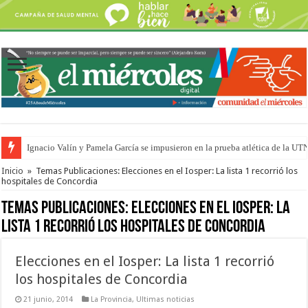
Ignacio Valín y Pamela García se impusieron en la prueba atlética de la UT
Traigo el litoral en mi canción: 100 años de Aníbal Sampayo
Inicio
»
Temas Publicaciones: Elecciones en el Iosper: La lista 1 recorrió los
hospitales de Concordia
Temas Publicaciones:
Elecciones en el Iosper: La
lista 1 recorrió los hospitales de Concordia
Elecciones en el Iosper: La lista 1 recorrió
los hospitales de Concordia
21 junio, 2014
La Provincia
,
Ultimas noticias