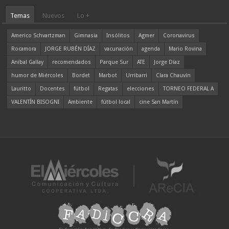
Temas
Nuevos
Lo +
Americo Schvartzman
Gimnasia
Insólitos
Agmer
Coronavirus
Rocamora
JORGE RUBÉN DÍAZ
vacunación
agenda
Mario Rovina
Aníbal Gallay
recomendados
Parque Sur
ATE
Jorge Díaz
humor de Miércoles
Bordet
Marbot
Urribarri
Clara Chauvín
Lauritto
Docentes
fútbol
Regatas
elecciones
TORNEO FEDERAL A
VALENTÍN BISOGNI
Ambiente
fútbol local
cine San Martín