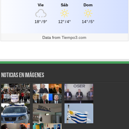
Vie
Sáb
Dom
18°
/
9°
12°
/
4°
14°
/
5°
Data from
Tiempo3.com
Noticias en Imágenes