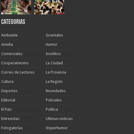
Categorias
Ambiente
Gremiales
Amelia
Humor
Comerciales
Insólitos
Cooperativismo
La Ciudad
Correo de Lectores
La Provincia
Cultura
La Región
Deportes
Novedades
Editorial
Policiales
El País
Política
Entrevistas
Ultimas noticias
Fotogalerías
Visperhumor