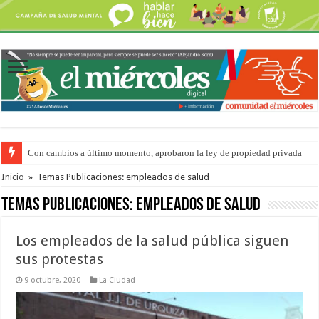
Con cambios a último momento, aprobaron la ley de propiedad privada
Del viernes 7 al domingo 9 de agosto: la agenda ¿A dónde ir? para este find
Inicio
»
Temas Publicaciones: empleados de salud
Temas Publicaciones:
empleados de salud
Los empleados de la salud pública siguen
sus protestas
9 octubre, 2020
La Ciudad