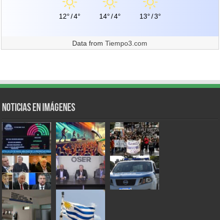
12°
/
4°
14°
/
4°
13°
/
3°
Data from
Tiempo3.com
Noticias en Imágenes