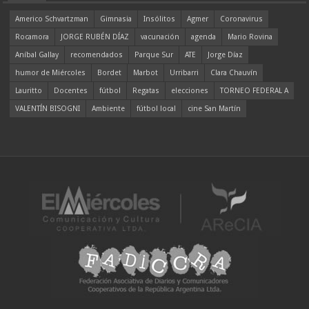
Americo Schvartzman
Gimnasia
Insólitos
Agmer
Coronavirus
Rocamora
JORGE RUBÉN DÍAZ
vacunación
agenda
Mario Rovina
Aníbal Gallay
recomendados
Parque Sur
ATE
Jorge Díaz
humor de Miércoles
Bordet
Marbot
Urribarri
Clara Chauvín
Lauritto
Docentes
fútbol
Regatas
elecciones
TORNEO FEDERAL A
VALENTÍN BISOGNI
Ambiente
fútbol local
cine San Martín