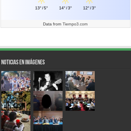
13°
/
5°
14°
/
3°
12°
/
3°
Data from
Tiempo3.com
Noticias en Imágenes