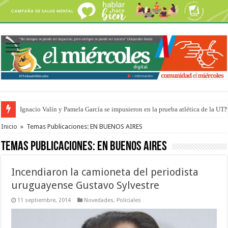
Ignacio Valín y Pamela García se impusieron en la prueba atlética de la UT
Traigo el litoral en mi canción: 100 años de Aníbal Sampayo
Inicio
»
Temas Publicaciones: EN BUENOS AIRES
Temas Publicaciones:
EN BUENOS AIRES
Incendiaron la camioneta del periodista
uruguayense Gustavo Sylvestre
11 septiembre, 2014
Novedades
,
Policiales