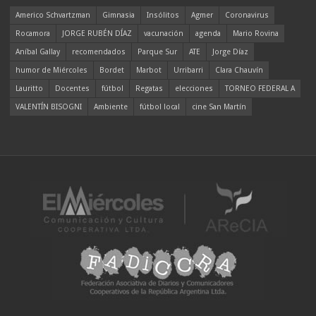
Americo Schvartzman
Gimnasia
Insólitos
Agmer
Coronavirus
Rocamora
JORGE RUBÉN DÍAZ
vacunación
agenda
Mario Rovina
Aníbal Gallay
recomendados
Parque Sur
ATE
Jorge Díaz
humor de Miércoles
Bordet
Marbot
Urribarri
Clara Chauvín
Lauritto
Docentes
fútbol
Regatas
elecciones
TORNEO FEDERAL A
VALENTÍN BISOGNI
Ambiente
fútbol local
cine San Martín