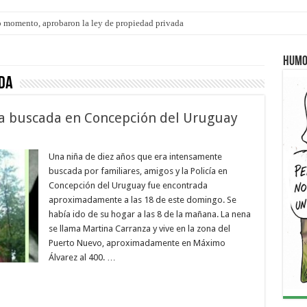
 momento, aprobaron la ley de propiedad privada
s: el 35% de los 90 niños, niñas y adolescentes que esperan una familia tiene CU
Humo
da
ra buscada en Concepción del Uruguay
Una niña de diez años que era intensamente
buscada por familiares, amigos y la Policía en
Concepción del Uruguay fue encontrada
aproximadamente a las 18 de este domingo. Se
había ido de su hogar a las 8 de la mañana. La nena
se llama Martina Carranza y vive en la zona del
Puerto Nuevo, aproximadamente en Máximo
Álvarez al 400. …