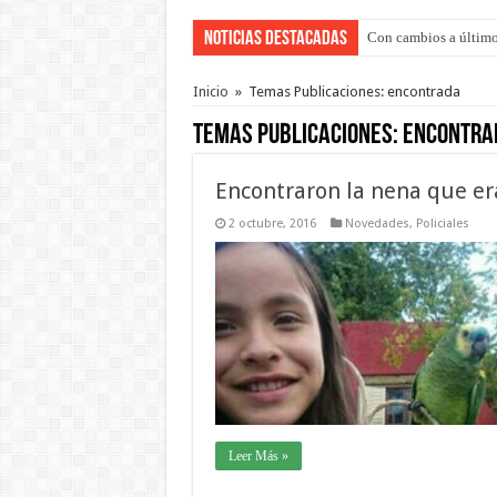
Noticias Destacadas
Con cambios a último
Adopción en Entre Río
Inicio
»
Temas Publicaciones: encontrada
Temas Publicaciones:
encontra
Encontraron la nena que e
2 octubre, 2016
Novedades
,
Policiales
Leer Más »