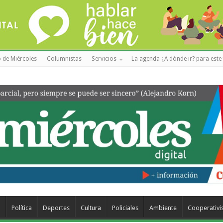
 de Miércoles
Columnistas
Servicios
La agenda ¿A dónde ir? para este 
a
Política
Deportes
Cultura
Policiales
Ambiente
Cooperativ