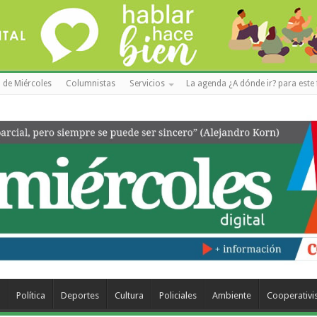
 de Miércoles
Columnistas
Servicios
La agenda ¿A dónde ir? para este 
a
Política
Deportes
Cultura
Policiales
Ambiente
Cooperativ