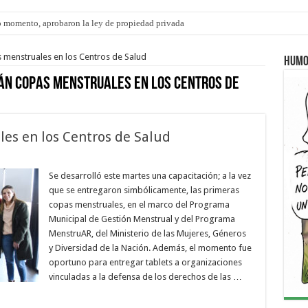
 momento, aprobaron la ley de propiedad privada
s: el 35% de los 90 niños, niñas y adolescentes que esperan una familia tiene CU
 menstruales en los Centros de Salud
Humo
n copas menstruales en los Centros de
es en los Centros de Salud
Se desarrolló este martes una capacitación; a la vez
que se entregaron simbólicamente, las primeras
copas menstruales, en el marco del Programa
Municipal de Gestión Menstrual y del Programa
MenstruAR, del Ministerio de las Mujeres, Géneros
y Diversidad de la Nación. Además, el momento fue
oportuno para entregar tablets a organizaciones
vinculadas a la defensa de los derechos de las …