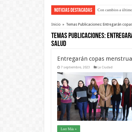
Noticias Destacadas
Con cambios a último
Adopción en Entre Río
Inicio
»
Temas Publicaciones: Entregarán copas
Temas Publicaciones:
Entregará
Salud
Entregarán copas menstrual
7 septiembre, 2023
La Ciudad
Leer Más »