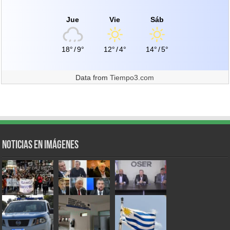
Jue
Vie
Sáb
18°
/
9°
12°
/
4°
14°
/
5°
Data from
Tiempo3.com
Noticias en Imágenes