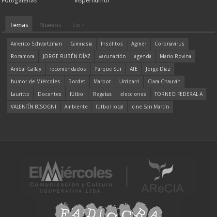
Fotogalerías
Visperhumor
Temas
Nuevos
Lo +
Americo Schvartzman
Gimnasia
Insólitos
Agmer
Coronavirus
Rocamora
JORGE RUBÉN DÍAZ
vacunación
agenda
Mario Rovina
Aníbal Gallay
recomendados
Parque Sur
ATE
Jorge Díaz
humor de Miércoles
Bordet
Marbot
Urribarri
Clara Chauvín
Lauritto
Docentes
fútbol
Regatas
elecciones
TORNEO FEDERAL A
VALENTÍN BISOGNI
Ambiente
fútbol local
cine San Martín