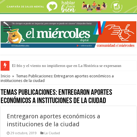
El frío y el viento no impidieron que en La Histórica se expresaran
OSER: Frigerio aseguró que mejoraron el servicio, redujeron el déficit e
Inicio
»
Temas Publicaciones: Entregaron aportes económicos a
instituciones de la ciudad
Temas Publicaciones:
Entregaron aportes
económicos a instituciones de la ciudad
Entregaron aportes económicos a
instituciones de la ciudad
29 octubre, 2019
La Ciudad