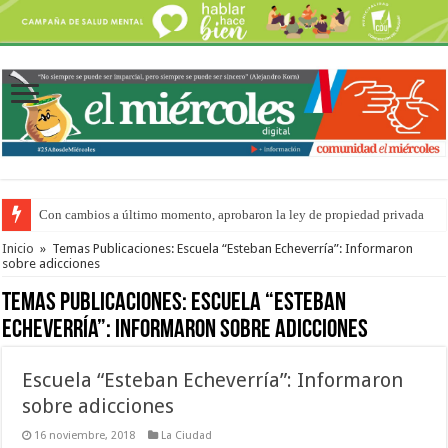
Con cambios a último momento, aprobaron la ley de propiedad privada
Adopción en Entre Ríos: el 35% de los 90 niños, niñas y adolescentes que 
Inicio
»
Temas Publicaciones: Escuela “Esteban Echeverría”: Informaron
sobre adicciones
Temas Publicaciones:
Escuela “Esteban
Echeverría”: Informaron sobre adicciones
Escuela “Esteban Echeverría”: Informaron
sobre adicciones
16 noviembre, 2018
La Ciudad