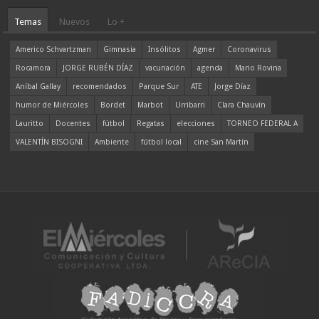
Temas
Nuevos
Lo +
Americo Schvartzman
Gimnasia
Insólitos
Agmer
Coronavirus
Rocamora
JORGE RUBÉN DÍAZ
vacunación
agenda
Mario Rovina
Aníbal Gallay
recomendados
Parque Sur
ATE
Jorge Díaz
humor de Miércoles
Bordet
Marbot
Urribarri
Clara Chauvín
Lauritto
Docentes
fútbol
Regatas
elecciones
TORNEO FEDERAL A
VALENTÍN BISOGNI
Ambiente
fútbol local
cine San Martín