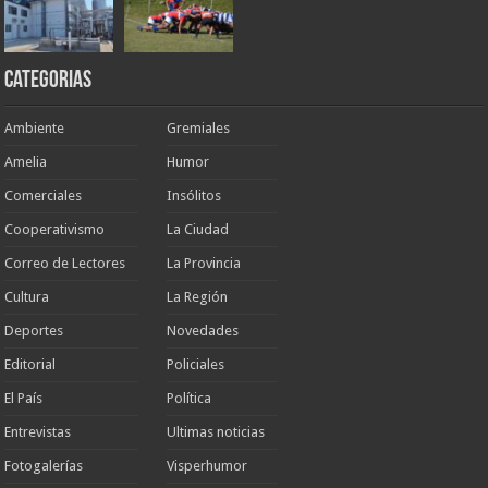
Categorias
Ambiente
Gremiales
Amelia
Humor
Comerciales
Insólitos
Cooperativismo
La Ciudad
Correo de Lectores
La Provincia
Cultura
La Región
Deportes
Novedades
Editorial
Policiales
El País
Política
Entrevistas
Ultimas noticias
Fotogalerías
Visperhumor