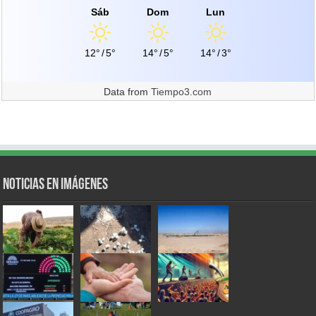
Sáb
Dom
Lun
12°
/
5°
14°
/
5°
14°
/
3°
Data from
Tiempo3.com
Noticias en Imágenes