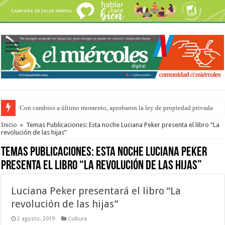
Con cambios a último momento, aprobaron la ley de propiedad privada
Del viernes 7 al domingo 9 de agosto: la agenda ¿A dónde ir? para este find
Inicio
»
Temas Publicaciones: Esta noche Luciana Peker presenta el libro “La
revolución de las hijas”
Temas Publicaciones:
Esta noche Luciana Peker
presenta el libro “La revolución de las hijas”
Luciana Peker presentará el libro “La
revolución de las hijas”
2 agosto, 2019
Cultura