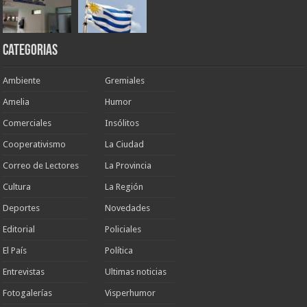
Categorias
Ambiente
Gremiales
Amelia
Humor
Comerciales
Insólitos
Cooperativismo
La Ciudad
Correo de Lectores
La Provincia
Cultura
La Región
Deportes
Novedades
Editorial
Policiales
El País
Política
Entrevistas
Ultimas noticias
Fotogalerías
Visperhumor