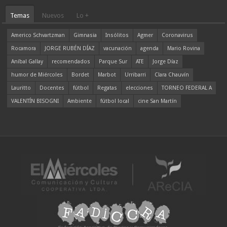
Temas
Nuevos
Lo +
Americo Schvartzman
Gimnasia
Insólitos
Agmer
Coronavirus
Rocamora
JORGE RUBÉN DÍAZ
vacunación
agenda
Mario Rovina
Aníbal Gallay
recomendados
Parque Sur
ATE
Jorge Díaz
humor de Miércoles
Bordet
Marbot
Urribarri
Clara Chauvín
Lauritto
Docentes
fútbol
Regatas
elecciones
TORNEO FEDERAL A
VALENTÍN BISOGNI
Ambiente
fútbol local
cine San Martín