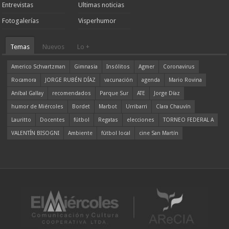
Entrevistas
Ultimas noticias
Fotogalerías
Visperhumor
Temas
Nuevos
Lo +
Americo Schvartzman
Gimnasia
Insólitos
Agmer
Coronavirus
Rocamora
JORGE RUBÉN DÍAZ
vacunación
agenda
Mario Rovina
Aníbal Gallay
recomendados
Parque Sur
ATE
Jorge Díaz
humor de Miércoles
Bordet
Marbot
Urribarri
Clara Chauvín
Lauritto
Docentes
fútbol
Regatas
elecciones
TORNEO FEDERAL A
VALENTÍN BISOGNI
Ambiente
fútbol local
cine San Martín