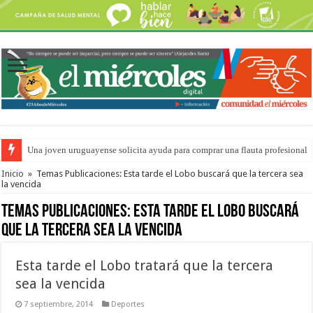
Una joven uruguayense solicita ayuda para comprar una flauta profesional
IA e Industria: La Histórica debate los desafíos del futuro productivo
Inicio
»
Temas Publicaciones: Esta tarde el Lobo buscará que la tercera sea
la vencida
Temas Publicaciones:
Esta tarde el Lobo buscará
que la tercera sea la vencida
Esta tarde el Lobo tratará que la tercera
sea la vencida
7 septiembre, 2014
Deportes