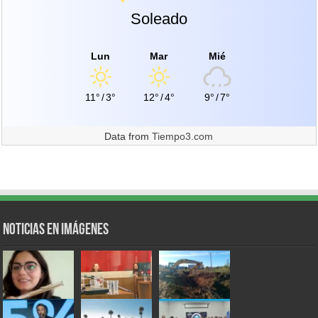
Soleado
Lun
Mar
Mié
11°
/
3°
12°
/
4°
9°
/
7°
Data from
Tiempo3.com
Noticias en Imágenes