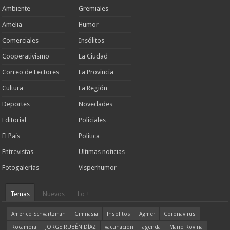
Ambiente
Gremiales
Amelia
Humor
Comerciales
Insólitos
Cooperativismo
La Ciudad
Correo de Lectores
La Provincia
Cultura
La Región
Deportes
Novedades
Editorial
Policiales
El País
Política
Entrevistas
Ultimas noticias
Fotogalerías
Visperhumor
Temas
Nuevos
Lo +
Americo Schvartzman
Gimnasia
Insólitos
Agmer
Coronavirus
Rocamora
JORGE RUBÉN DÍAZ
vacunación
agenda
Mario Rovina