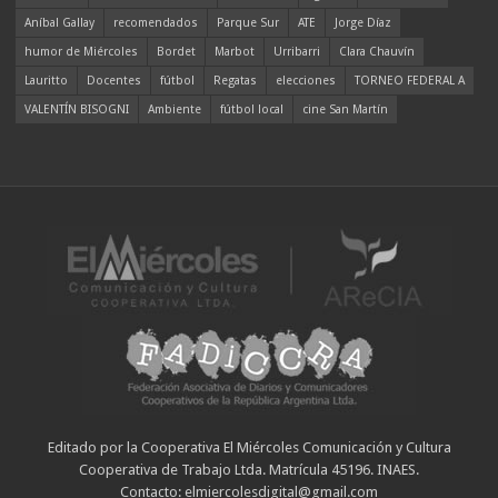
Aníbal Gallay
recomendados
Parque Sur
ATE
Jorge Díaz
humor de Miércoles
Bordet
Marbot
Urribarri
Clara Chauvín
Lauritto
Docentes
fútbol
Regatas
elecciones
TORNEO FEDERAL A
VALENTÍN BISOGNI
Ambiente
fútbol local
cine San Martín
Editado por la Cooperativa El Miércoles Comunicación y Cultura
Cooperativa de Trabajo Ltda. Matrícula 45196. INAES.
Contacto: elmiercolesdigital@gmail.com