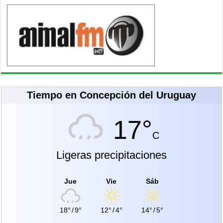
Tiempo en Concepción del Uruguay
17°
C
Ligeras precipitaciones
Jue
Vie
Sáb
18°
/
9°
12°
/
4°
14°
/
5°