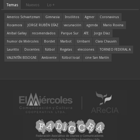
Temas
Nuevos
Lo +
Americo Schvartzman
Gimnasia
Insólitos
Agmer
Coronavirus
Rocamora
JORGE RUBÉN DÍAZ
vacunación
agenda
Mario Rovina
Aníbal Gallay
recomendados
Parque Sur
ATE
Jorge Díaz
humor de Miércoles
Bordet
Marbot
Urribarri
Clara Chauvín
Lauritto
Docentes
fútbol
Regatas
elecciones
TORNEO FEDERAL A
VALENTÍN BISOGNI
Ambiente
fútbol local
cine San Martín