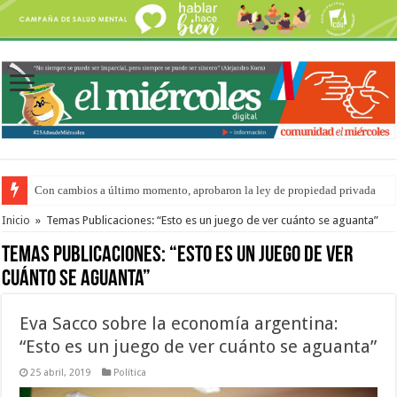
Con cambios a último momento, aprobaron la ley de propiedad privada
Adopción en Entre Ríos: el 35% de los 90 niños, niñas y adolescentes que 
Inicio
»
Temas Publicaciones: “Esto es un juego de ver cuánto se aguanta”
Temas Publicaciones:
“Esto es un juego de ver
cuánto se aguanta”
Eva Sacco sobre la economía argentina:
“Esto es un juego de ver cuánto se aguanta”
25 abril, 2019
Política