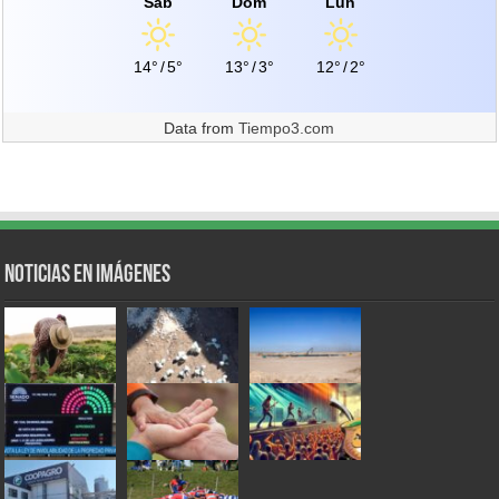
Sáb
Dom
Lun
14°
/
5°
13°
/
3°
12°
/
2°
Data from
Tiempo3.com
Noticias en Imágenes