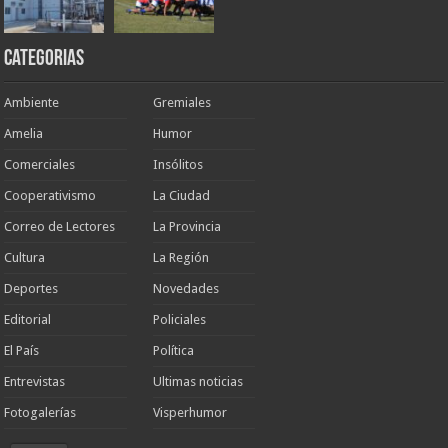
Categorias
Ambiente
Gremiales
Amelia
Humor
Comerciales
Insólitos
Cooperativismo
La Ciudad
Correo de Lectores
La Provincia
Cultura
La Región
Deportes
Novedades
Editorial
Policiales
El País
Política
Entrevistas
Ultimas noticias
Fotogalerías
Visperhumor