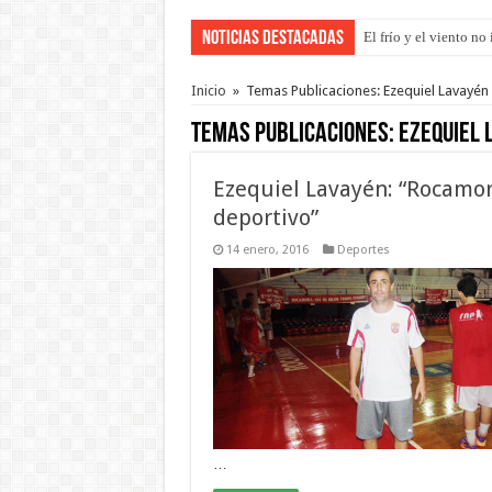
Noticias Destacadas
El frío y el viento n
OSER: Frigerio asegu
Inicio
»
Temas Publicaciones: Ezequiel Lavayén
Temas Publicaciones:
Ezequiel 
Ezequiel Lavayén: “Rocamor
deportivo”
14 enero, 2016
Deportes
…