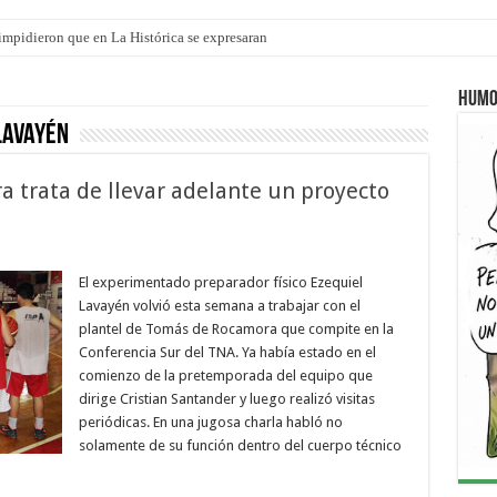
o impidieron que en La Histórica se expresaran
ró que mejoraron el servicio, redujeron el déficit en un 30% y anunció un vademé
Humo
Lavayén
a trata de llevar adelante un proyecto
El experimentado preparador físico Ezequiel
Lavayén volvió esta semana a trabajar con el
plantel de Tomás de Rocamora que compite en la
Conferencia Sur del TNA. Ya había estado en el
comienzo de la pretemporada del equipo que
dirige Cristian Santander y luego realizó visitas
periódicas. En una jugosa charla habló no
solamente de su función dentro del cuerpo técnico