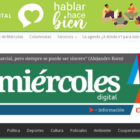
 de Miércoles
Columnistas
Servicios
La agenda ¿A dónde ir? para este 
a
Política
Deportes
Cultura
Policiales
Ambiente
Cooperativ