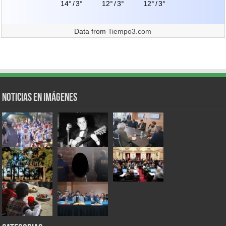
14°
/
3°
12°
/
3°
12°
/
3°
Data from
Tiempo3.com
Noticias en Imágenes