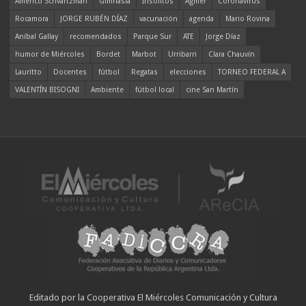
Americo Schvartzman
Gimnasia
Insólitos
Agmer
Coronavirus
Rocamora
JORGE RUBÉN DÍAZ
vacunación
agenda
Mario Rovina
Aníbal Gallay
recomendados
Parque Sur
ATE
Jorge Díaz
humor de Miércoles
Bordet
Marbot
Urribarri
Clara Chauvín
Lauritto
Docentes
fútbol
Regatas
elecciones
TORNEO FEDERAL A
VALENTÍN BISOGNI
Ambiente
fútbol local
cine San Martín
Editado por la Cooperativa El Miércoles Comunicación y Cultura