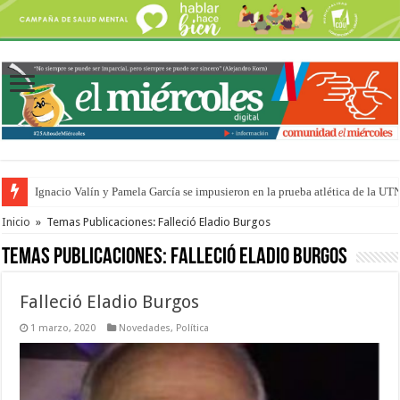
Ignacio Valín y Pamela García se impusieron en la prueba atlética de la UT
Traigo el litoral en mi canción: 100 años de Aníbal Sampayo
Inicio
»
Temas Publicaciones: Falleció Eladio Burgos
Temas Publicaciones:
Falleció Eladio Burgos
Falleció Eladio Burgos
1 marzo, 2020
Novedades
,
Política