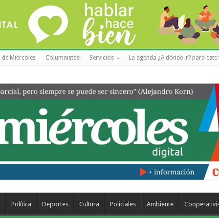
 de Miércoles
Columnistas
Servicios
La agenda ¿A dónde ir? para este 
a
Política
Deportes
Cultura
Policiales
Ambiente
Cooperativ