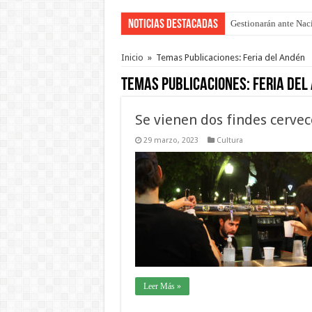
Noticias Destacadas
Gestionarán ante Nació
La media sanción a la
Inicio
»
Temas Publicaciones: Feria del Andén
Temas Publicaciones:
Feria del
Se vienen dos findes cervec
29 marzo, 2023
Cultura
Leer Más »