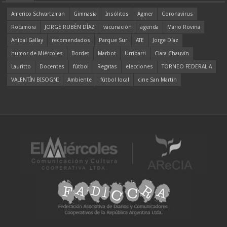
Americo Schvartzman
Gimnasia
Insólitos
Agmer
Coronavirus
Rocamora
JORGE RUBÉN DÍAZ
vacunación
agenda
Mario Rovina
Aníbal Gallay
recomendados
Parque Sur
ATE
Jorge Díaz
humor de Miércoles
Bordet
Marbot
Urribarri
Clara Chauvín
Lauritto
Docentes
fútbol
Regatas
elecciones
TORNEO FEDERAL A
VALENTÍN BISOGNI
Ambiente
fútbol local
cine San Martín