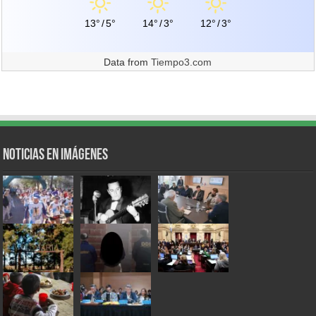
13°
/
5°
14°
/
3°
12°
/
3°
Data from
Tiempo3.com
Noticias en Imágenes