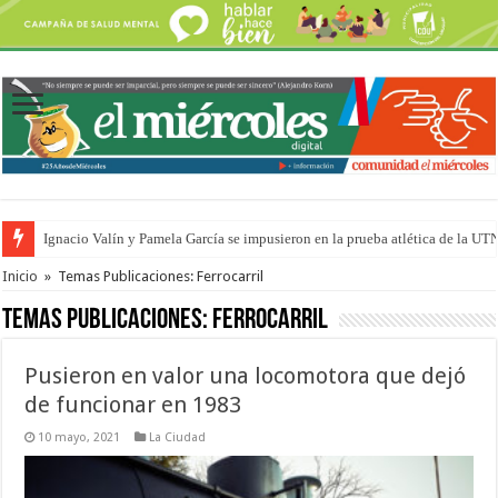
Ignacio Valín y Pamela García se impusieron en la prueba atlética de la UT
Traigo el litoral en mi canción: 100 años de Aníbal Sampayo
Inicio
»
Temas Publicaciones: Ferrocarril
Temas Publicaciones:
Ferrocarril
Pusieron en valor una locomotora que dejó
de funcionar en 1983
10 mayo, 2021
La Ciudad