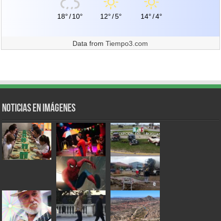
18°
/
10°
12°
/
5°
14°
/
4°
Data from
Tiempo3.com
Noticias en Imágenes