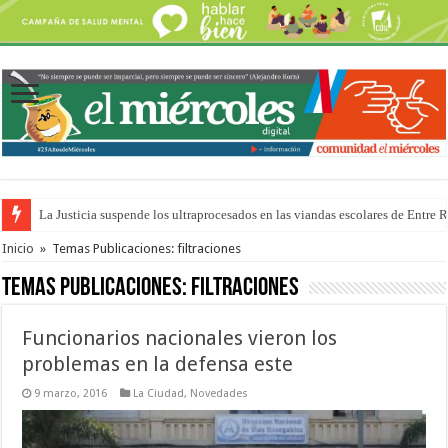
La Justicia suspende los ultraprocesados en las viandas escolares de Entre 
Se presentará la obra “La Runfla de los Macanos”
Inicio
»
Temas Publicaciones: filtraciones
Temas Publicaciones:
filtraciones
Funcionarios nacionales vieron los
problemas en la defensa este
9 marzo, 2016
La Ciudad
,
Novedades