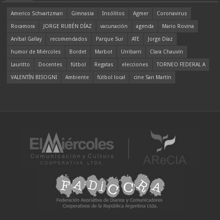
Americo Schvartzman
Gimnasia
Insólitos
Agmer
Coronavirus
Rocamora
JORGE RUBÉN DÍAZ
vacunación
agenda
Mario Rovina
Aníbal Gallay
recomendados
Parque Sur
ATE
Jorge Díaz
humor de Miércoles
Bordet
Marbot
Urribarri
Clara Chauvín
Lauritto
Docentes
fútbol
Regatas
elecciones
TORNEO FEDERAL A
VALENTÍN BISOGNI
Ambiente
fútbol local
cine San Martín