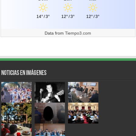
14°
/
3°
12°
/
3°
12°
/
3°
Data from
Tiempo3.com
Noticias en Imágenes