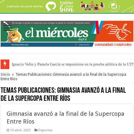
Ignacio Valín y Pamela García se impusieron en la prueba atlética de la UT
Traigo el litoral en mi canción: 100 años de Aníbal Sampayo
Inicio
»
Temas Publicaciones: Gimnasia avanzó a la final de la Supercopa
Entre Ríos
Temas Publicaciones:
Gimnasia avanzó a la final
de la Supercopa Entre Ríos
Gimnasia avanzó a la final de la Supercopa
Entre Ríos
10 abril, 2023
Deportes