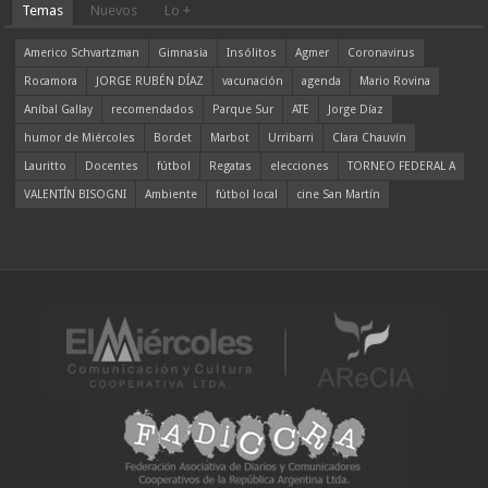
Temas
Nuevos
Lo +
Americo Schvartzman
Gimnasia
Insólitos
Agmer
Coronavirus
Rocamora
JORGE RUBÉN DÍAZ
vacunación
agenda
Mario Rovina
Aníbal Gallay
recomendados
Parque Sur
ATE
Jorge Díaz
humor de Miércoles
Bordet
Marbot
Urribarri
Clara Chauvín
Lauritto
Docentes
fútbol
Regatas
elecciones
TORNEO FEDERAL A
VALENTÍN BISOGNI
Ambiente
fútbol local
cine San Martín