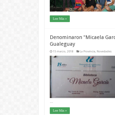
Leer Más »
Denominaron "Micaela García
Gualeguay
15 marzo, 2018
La Provincia
,
Novedades
…
Leer Más »