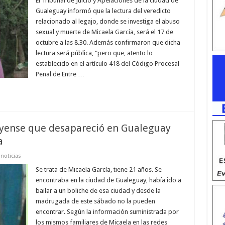
El Tribunal de Juicio y Apelaciones de la ciudad de
Gualeguay informó que la lectura del veredicto
relacionado al legajo, donde se investiga el abuso
sexual y muerte de Micaela García, será el 17 de
octubre a las 8.30. Además confirmaron que dicha
lectura será pública, "pero que, atento lo
establecido en el artículo 418 del Código Procesal
Penal de Entre …
yense que desapareció en Gualeguay
a
noticias
Se trata de Micaela García, tiene 21 años. Se
encontraba en la ciudad de Gualeguay, había ido a
bailar a un boliche de esa ciudad y desde la
madrugada de este sábado no la pueden
encontrar. Según la información suministrada por
los mismos familiares de Micaela en las redes