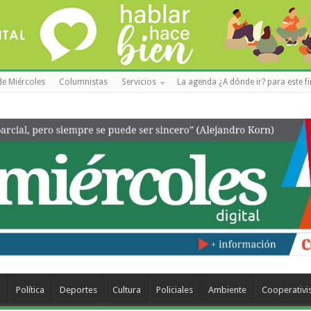
de Miércoles
Columnistas
Servicios
La agenda ¿A dónde ir? para este f
a
Política
Deportes
Cultura
Policiales
Ambiente
Cooperativ