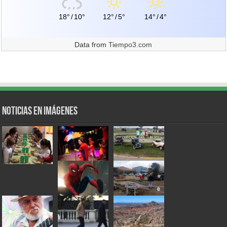
18°
/
10°
12°
/
5°
14°
/
4°
Data from
Tiempo3.com
Noticias en Imágenes