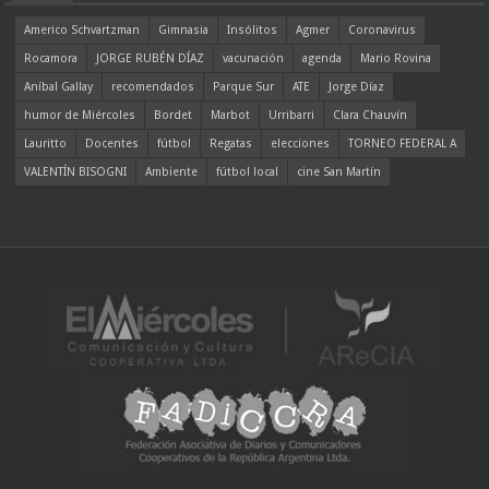
Americo Schvartzman
Gimnasia
Insólitos
Agmer
Coronavirus
Rocamora
JORGE RUBÉN DÍAZ
vacunación
agenda
Mario Rovina
Aníbal Gallay
recomendados
Parque Sur
ATE
Jorge Díaz
humor de Miércoles
Bordet
Marbot
Urribarri
Clara Chauvín
Lauritto
Docentes
fútbol
Regatas
elecciones
TORNEO FEDERAL A
VALENTÍN BISOGNI
Ambiente
fútbol local
cine San Martín