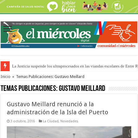
La Justicia suspende los ultraprocesados en las viandas escolares de Entre 
Se presentará la obra “La Runfla de los Macanos”
Inicio
»
Temas Publicaciones: Gustavo Meillard
Temas Publicaciones:
Gustavo Meillard
Gustavo Meillard renunció a la
administración de la Isla del Puerto
3 octubre, 2016
La Ciudad
,
Novedades