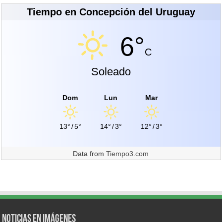
Tiempo en Concepción del Uruguay
6°
C
Soleado
Dom
Lun
Mar
13°
/
5°
14°
/
3°
12°
/
3°
Data from
Tiempo3.com
Noticias en Imágenes