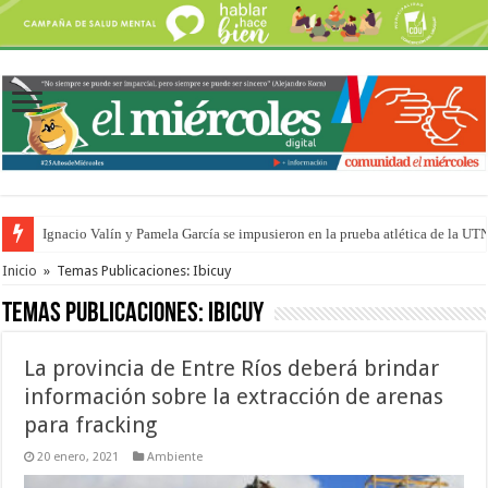
Ignacio Valín y Pamela García se impusieron en la prueba atlética de la UT
Traigo el litoral en mi canción: 100 años de Aníbal Sampayo
Inicio
»
Temas Publicaciones: Ibicuy
Temas Publicaciones:
Ibicuy
La provincia de Entre Ríos deberá brindar
información sobre la extracción de arenas
para fracking
20 enero, 2021
Ambiente