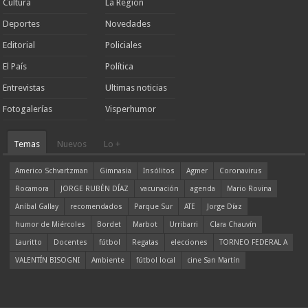
Cultura
La Región
Deportes
Novedades
Editorial
Policiales
El País
Política
Entrevistas
Ultimas noticias
Fotogalerías
Visperhumor
Temas
Nuevos
Lo +
Americo Schvartzman
Gimnasia
Insólitos
Agmer
Coronavirus
Rocamora
JORGE RUBÉN DÍAZ
vacunación
agenda
Mario Rovina
Aníbal Gallay
recomendados
Parque Sur
ATE
Jorge Díaz
humor de Miércoles
Bordet
Marbot
Urribarri
Clara Chauvín
Lauritto
Docentes
fútbol
Regatas
elecciones
TORNEO FEDERAL A
VALENTÍN BISOGNI
Ambiente
fútbol local
cine San Martín