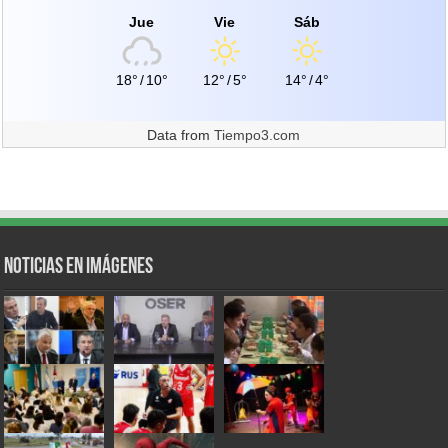
Jue
Vie
Sáb
18°
/
10°
12°
/
5°
14°
/
4°
Data from
Tiempo3.com
Noticias en Imágenes