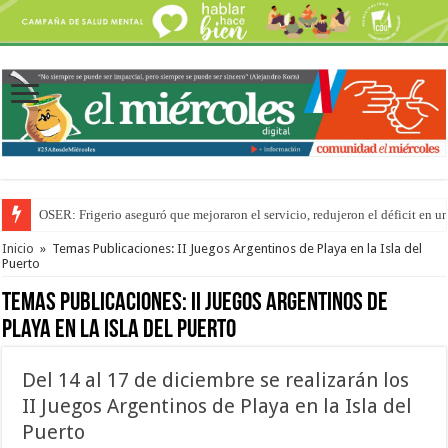
OSER: Frigerio aseguró que mejoraron el servicio, redujeron el déficit e
La Justicia suspende los ultraprocesados en las viandas escolares de Entre 
Inicio
»
Temas Publicaciones: II Juegos Argentinos de Playa en la Isla del
Puerto
Temas Publicaciones:
II Juegos Argentinos de
Playa en la Isla del Puerto
Del 14 al 17 de diciembre se realizarán los
II Juegos Argentinos de Playa en la Isla del
Puerto