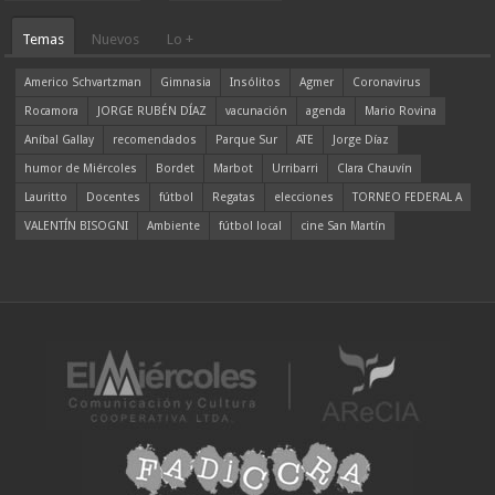
Temas
Nuevos
Lo +
Americo Schvartzman
Gimnasia
Insólitos
Agmer
Coronavirus
Rocamora
JORGE RUBÉN DÍAZ
vacunación
agenda
Mario Rovina
Aníbal Gallay
recomendados
Parque Sur
ATE
Jorge Díaz
humor de Miércoles
Bordet
Marbot
Urribarri
Clara Chauvín
Lauritto
Docentes
fútbol
Regatas
elecciones
TORNEO FEDERAL A
VALENTÍN BISOGNI
Ambiente
fútbol local
cine San Martín