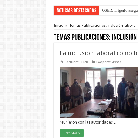
Noticias Destacadas
OSER: Frigerio asegu
Por primera vez hicie
Inicio
»
Temas Publicaciones: inclusión laboral
Temas Publicaciones:
inclusión
La inclusión laboral como f
5 octubre, 2020
Cooperativismo
reunieron con las autoridades …
Leer Más »