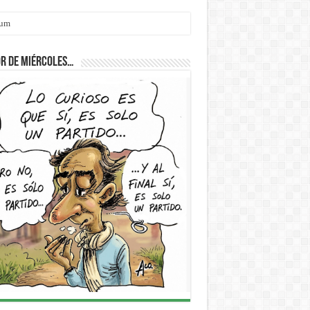
cum
r de Miércoles…