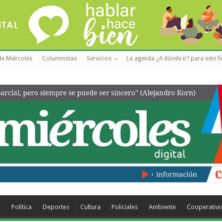
de Miércoles
Columnistas
Servicios
La agenda ¿A dónde ir? para este f
a
Política
Deportes
Cultura
Policiales
Ambiente
Cooperativ