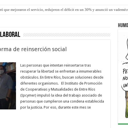
ró que mejoraron el servicio, redujeron el déficit en un 30% y anunció un vademé
ron una cirugía de reconstrucción torácica en el Hospital Urquiza
Humo
 laboral
orma de reinserción social
Las personas que intentan reinsertarse tras
recuperar la libertad se enfrentan a innumerables
obstáculos. En Entre Ríos, buscan soluciones desde
diferentes organismos. El Instituto de Promoción
de Cooperativas y Mutualidades de Entre Ríos
(Ipcymer) impulsó la idea del trabajo asociado de
personas que cumplieron una condena establecida
por la justicia. Por eso, durante este mes se