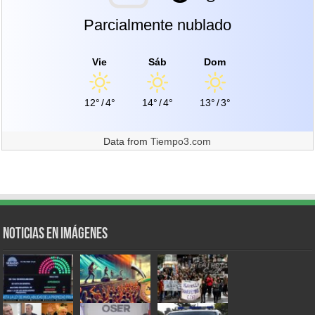
Parcialmente nublado
Vie
Sáb
Dom
12°
/
4°
14°
/
4°
13°
/
3°
Data from
Tiempo3.com
Noticias en Imágenes