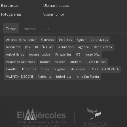
Entrevistas
Ultimas noticias
Fotogalerías
Visperhumor
Temas
Nuevos
Lo +
Americo Schvartzman
Gimnasia
Insólitos
Agmer
Coronavirus
Rocamora
JORGE RUBÉN DÍAZ
vacunación
agenda
Mario Rovina
Aníbal Gallay
recomendados
Parque Sur
ATE
Jorge Díaz
humor de Miércoles
Bordet
Marbot
Urribarri
Clara Chauvín
Lauritto
Docentes
fútbol
Regatas
elecciones
TORNEO FEDERAL A
VALENTÍN BISOGNI
Ambiente
fútbol local
cine San Martín