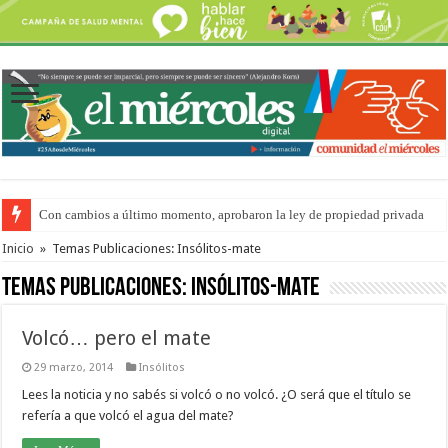
Con cambios a último momento, aprobaron la ley de propiedad privada
Del viernes 7 al domingo 9 de agosto: la agenda ¿A dónde ir? para este find
Inicio
»
Temas Publicaciones: Insólitos-mate
Temas Publicaciones:
Insólitos-mate
Volcó… pero el mate
29 marzo, 2014
Insólitos
Lees la noticia y no sabés si volcó o no volcó. ¿O será que el título se
refería a que volcó el agua del mate?