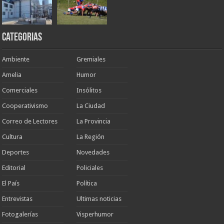
Categorias
Ambiente
Gremiales
Amelia
Humor
Comerciales
Insólitos
Cooperativismo
La Ciudad
Correo de Lectores
La Provincia
Cultura
La Región
Deportes
Novedades
Editorial
Policiales
El País
Política
Entrevistas
Ultimas noticias
Fotogalerías
Visperhumor