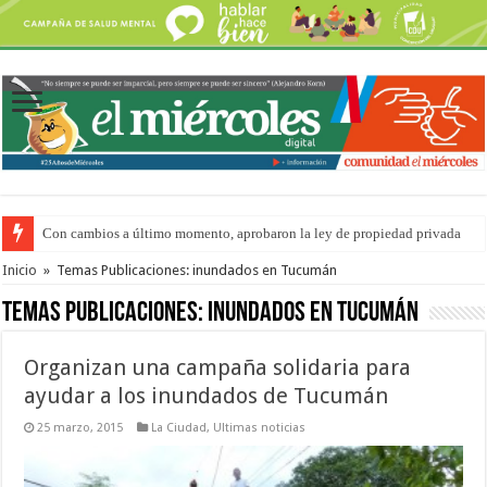
Con cambios a último momento, aprobaron la ley de propiedad privada
Adopción en Entre Ríos: el 35% de los 90 niños, niñas y adolescentes que 
Inicio
»
Temas Publicaciones: inundados en Tucumán
Temas Publicaciones:
inundados en Tucumán
Organizan una campaña solidaria para
ayudar a los inundados de Tucumán
25 marzo, 2015
La Ciudad
,
Ultimas noticias