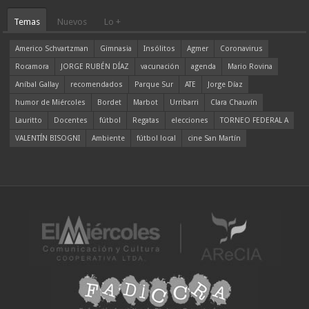
Temas
Nuevos
Lo +
Americo Schvartzman
Gimnasia
Insólitos
Agmer
Coronavirus
Rocamora
JORGE RUBÉN DÍAZ
vacunación
agenda
Mario Rovina
Aníbal Gallay
recomendados
Parque Sur
ATE
Jorge Díaz
humor de Miércoles
Bordet
Marbot
Urribarri
Clara Chauvín
Lauritto
Docentes
fútbol
Regatas
elecciones
TORNEO FEDERAL A
VALENTÍN BISOGNI
Ambiente
fútbol local
cine San Martín