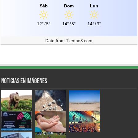
Sáb
Dom
Lun
12°
/
5°
14°
/
5°
14°
/
3°
Data from
Tiempo3.com
Noticias en Imágenes