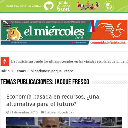
La Justicia suspende los ultraprocesados en las viandas escolares de Entre 
Se presentará la obra “La Runfla de los Macanos”
Inicio
»
Temas Publicaciones: Jacque Fresco
Temas Publicaciones:
Jacque Fresco
Economía basada en recursos, ¿una
alternativa para el futuro?
21 diciembre, 2015
Cultura
,
Novedades