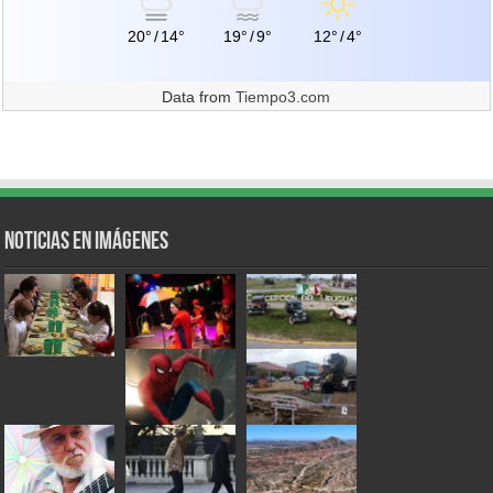
20°
/
14°
19°
/
9°
12°
/
4°
Data from
Tiempo3.com
Noticias en Imágenes