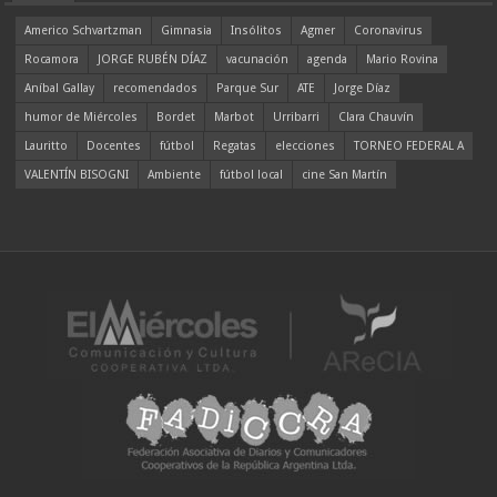
Americo Schvartzman
Gimnasia
Insólitos
Agmer
Coronavirus
Rocamora
JORGE RUBÉN DÍAZ
vacunación
agenda
Mario Rovina
Aníbal Gallay
recomendados
Parque Sur
ATE
Jorge Díaz
humor de Miércoles
Bordet
Marbot
Urribarri
Clara Chauvín
Lauritto
Docentes
fútbol
Regatas
elecciones
TORNEO FEDERAL A
VALENTÍN BISOGNI
Ambiente
fútbol local
cine San Martín