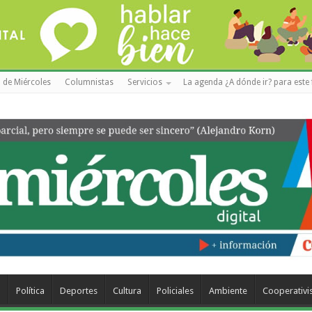
 de Miércoles
Columnistas
Servicios
La agenda ¿A dónde ir? para este 
a
Política
Deportes
Cultura
Policiales
Ambiente
Cooperativ