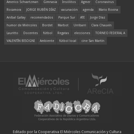
Americo Schvartzman
Gimnasia
Insólitos
Agmer
Coronavirus
Rocamora
JORGE RUBÉN DÍAZ
vacunación
agenda
Mario Rovina
Aníbal Gallay
recomendados
Parque Sur
ATE
Jorge Díaz
humor de Miércoles
Bordet
Marbot
Urribarri
Clara Chauvín
Lauritto
Docentes
fútbol
Regatas
elecciones
TORNEO FEDERAL A
VALENTÍN BISOGNI
Ambiente
fútbol local
cine San Martín
Editado por la Cooperativa El Miércoles Comunicación y Cultura