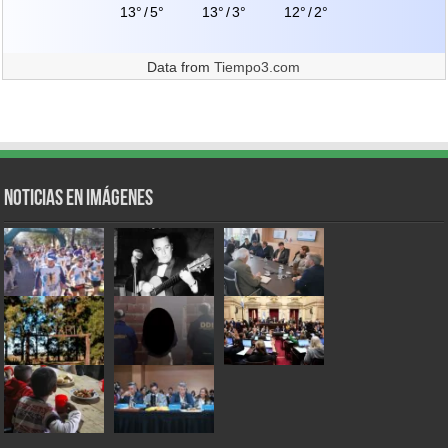
13°
/
5°
13°
/
3°
12°
/
2°
Data from
Tiempo3.com
Noticias en Imágenes