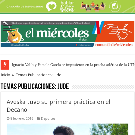
Ignacio Valín y Pamela García se impusieron en la prueba atlética de la UT
Traigo el litoral en mi canción: 100 años de Aníbal Sampayo
Inicio
»
Temas Publicaciones: Jude
Temas Publicaciones:
Jude
Aveska tuvo su primera práctica en el
Decano
8 febrero, 2016
Deportes