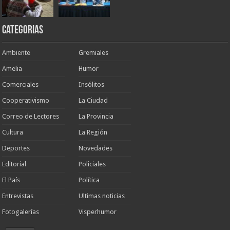
Categorias
Ambiente
Gremiales
Amelia
Humor
Comerciales
Insólitos
Cooperativismo
La Ciudad
Correo de Lectores
La Provincia
Cultura
La Región
Deportes
Novedades
Editorial
Policiales
El País
Política
Entrevistas
Ultimas noticias
Fotogalerías
Visperhumor