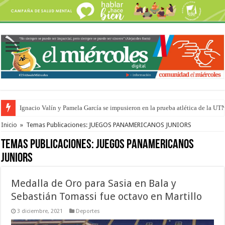
Ignacio Valín y Pamela García se impusieron en la prueba atlética de la UT
Traigo el litoral en mi canción: 100 años de Aníbal Sampayo
Inicio
»
Temas Publicaciones: JUEGOS PANAMERICANOS JUNIORS
Temas Publicaciones:
JUEGOS PANAMERICANOS
JUNIORS
Medalla de Oro para Sasia en Bala y
Sebastián Tomassi fue octavo en Martillo
3 diciembre, 2021
Deportes