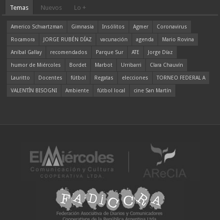
Temas
Nuevos
Lo +
Americo Schvartzman
Gimnasia
Insólitos
Agmer
Coronavirus
Rocamora
JORGE RUBÉN DÍAZ
vacunación
agenda
Mario Rovina
Aníbal Gallay
recomendados
Parque Sur
ATE
Jorge Díaz
humor de Miércoles
Bordet
Marbot
Urribarri
Clara Chauvín
Lauritto
Docentes
fútbol
Regatas
elecciones
TORNEO FEDERAL A
VALENTÍN BISOGNI
Ambiente
fútbol local
cine San Martín