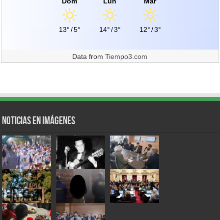
Dom
Lun
Mar
13°
/
5°
14°
/
3°
12°
/
3°
Data from
Tiempo3.com
Noticias en Imágenes