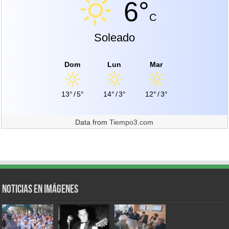
6°
C
Soleado
Dom
Lun
Mar
13°
/
5°
14°
/
3°
12°
/
3°
Data from
Tiempo3.com
Noticias en Imágenes