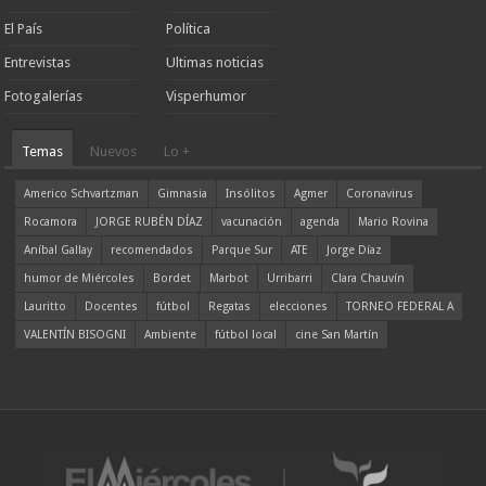
El País
Política
Entrevistas
Ultimas noticias
Fotogalerías
Visperhumor
Temas
Nuevos
Lo +
Americo Schvartzman
Gimnasia
Insólitos
Agmer
Coronavirus
Rocamora
JORGE RUBÉN DÍAZ
vacunación
agenda
Mario Rovina
Aníbal Gallay
recomendados
Parque Sur
ATE
Jorge Díaz
humor de Miércoles
Bordet
Marbot
Urribarri
Clara Chauvín
Lauritto
Docentes
fútbol
Regatas
elecciones
TORNEO FEDERAL A
VALENTÍN BISOGNI
Ambiente
fútbol local
cine San Martín