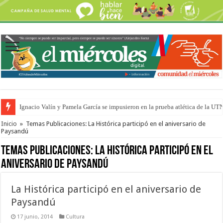
Ignacio Valín y Pamela García se impusieron en la prueba atlética de la UT
Traigo el litoral en mi canción: 100 años de Aníbal Sampayo
Inicio
»
Temas Publicaciones: La Histórica participó en el aniversario de
Paysandú
Temas Publicaciones:
La Histórica participó en el
aniversario de Paysandú
La Histórica participó en el aniversario de
Paysandú
17 junio, 2014
Cultura