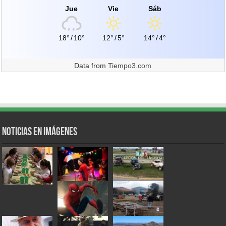
Jue
Vie
Sáb
18°
/
10°
12°
/
5°
14°
/
4°
Data from
Tiempo3.com
Noticias en Imágenes