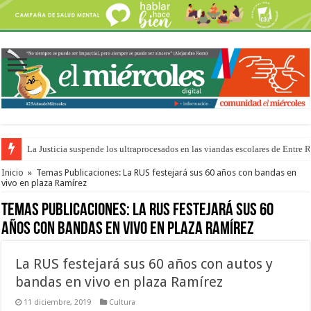
La Justicia suspende los ultraprocesados en las viandas escolares de Entre 
Se presentará la obra “La Runfla de los Macanos”
Inicio
»
Temas Publicaciones: La RUS festejará sus 60 años con bandas en
vivo en plaza Ramírez
Temas Publicaciones:
La RUS festejará sus 60
años con bandas en vivo en plaza Ramírez
La RUS festejará sus 60 años con autos y
bandas en vivo en plaza Ramírez
11 diciembre, 2019
Cultura