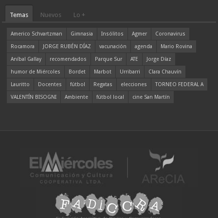
Temas
Nuevos
Lo +
Americo Schvartzman
Gimnasia
Insólitos
Agmer
Coronavirus
Rocamora
JORGE RUBÉN DÍAZ
vacunación
agenda
Mario Rovina
Aníbal Gallay
recomendados
Parque Sur
ATE
Jorge Díaz
humor de Miércoles
Bordet
Marbot
Urribarri
Clara Chauvín
Lauritto
Docentes
fútbol
Regatas
elecciones
TORNEO FEDERAL A
VALENTÍN BISOGNI
Ambiente
fútbol local
cine San Martín