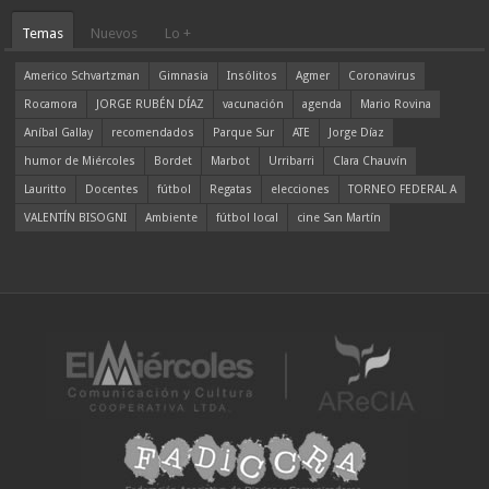
Temas
Nuevos
Lo +
Americo Schvartzman
Gimnasia
Insólitos
Agmer
Coronavirus
Rocamora
JORGE RUBÉN DÍAZ
vacunación
agenda
Mario Rovina
Aníbal Gallay
recomendados
Parque Sur
ATE
Jorge Díaz
humor de Miércoles
Bordet
Marbot
Urribarri
Clara Chauvín
Lauritto
Docentes
fútbol
Regatas
elecciones
TORNEO FEDERAL A
VALENTÍN BISOGNI
Ambiente
fútbol local
cine San Martín