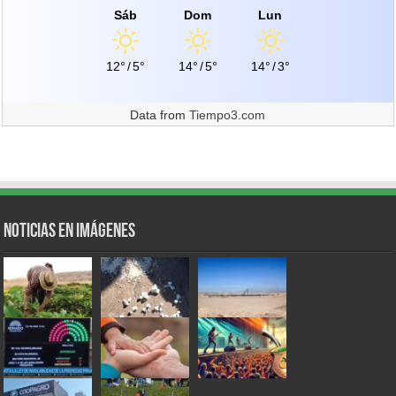
Sáb
Dom
Lun
12°
/
5°
14°
/
5°
14°
/
3°
Data from
Tiempo3.com
Noticias en Imágenes