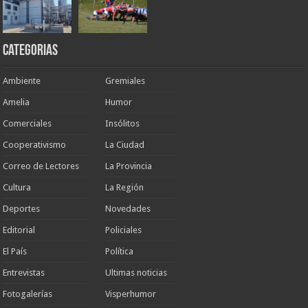
Categorias
Ambiente
Gremiales
Amelia
Humor
Comerciales
Insólitos
Cooperativismo
La Ciudad
Correo de Lectores
La Provincia
Cultura
La Región
Deportes
Novedades
Editorial
Policiales
El País
Política
Entrevistas
Ultimas noticias
Fotogalerías
Visperhumor