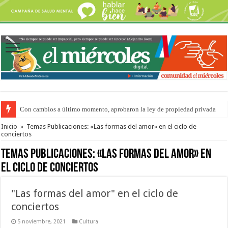
Con cambios a último momento, aprobaron la ley de propiedad privada
Adopción en Entre Ríos: el 35% de los 90 niños, niñas y adolescentes que 
Inicio
»
Temas Publicaciones: «Las formas del amor» en el ciclo de
conciertos
Temas Publicaciones:
«Las formas del amor» en
el ciclo de conciertos
"Las formas del amor" en el ciclo de
conciertos
5 noviembre, 2021
Cultura