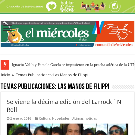
Ignacio Valín y Pamela García se impusieron en la prueba atlética de la UT
Traigo el litoral en mi canción: 100 años de Aníbal Sampayo
Inicio
»
Temas Publicaciones: Las Manos de Filippi
Temas Publicaciones:
Las Manos de Filippi
Se viene la décima edición del Larrock `N
Roll
2 enero, 2016
Cultura
,
Novedades
,
Ultimas noticias