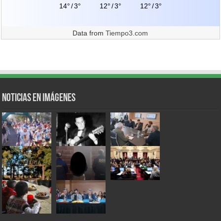
14°
/
3°
12°
/
3°
12°
/
3°
Data from
Tiempo3.com
Noticias en Imágenes