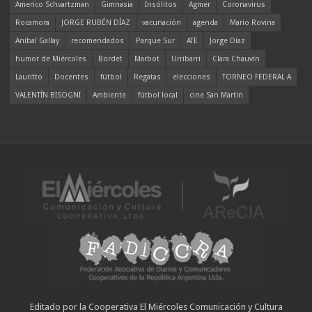
Americo Schvartzman
Gimnasia
Insólitos
Agmer
Coronavirus
Rocamora
JORGE RUBÉN DÍAZ
vacunación
agenda
Mario Rovina
Aníbal Gallay
recomendados
Parque Sur
ATE
Jorge Díaz
humor de Miércoles
Bordet
Marbot
Urribarri
Clara Chauvín
Lauritto
Docentes
fútbol
Regatas
elecciones
TORNEO FEDERAL A
VALENTÍN BISOGNI
Ambiente
fútbol local
cine San Martín
Editado por la Cooperativa El Miércoles Comunicación y Cultura