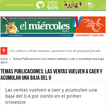
Con cambios a último momento, aprobaron la ley de propiedad privada
Adopción en Entre Ríos: el 35% de los 90 niños, niñas y adolescentes que 
Inicio
»
Temas Publicaciones: Las ventas vuelven a caer y acumulan una baja
del 0
Temas Publicaciones:
Las ventas vuelven a caer y
acumulan una baja del 0
Las ventas vuelven a caer y acumulan una
baja del 0,4 por ciento en el primer
trimestre