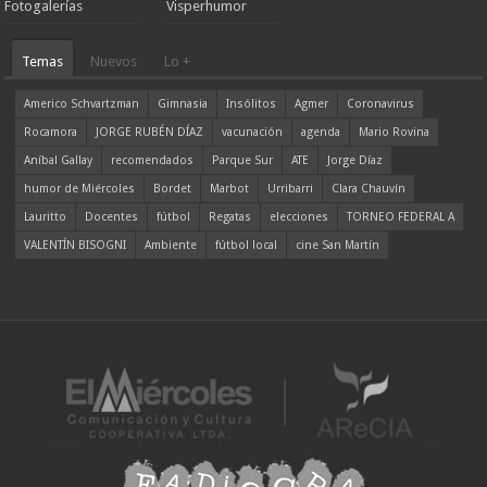
Fotogalerías
Visperhumor
Temas
Nuevos
Lo +
Americo Schvartzman
Gimnasia
Insólitos
Agmer
Coronavirus
Rocamora
JORGE RUBÉN DÍAZ
vacunación
agenda
Mario Rovina
Aníbal Gallay
recomendados
Parque Sur
ATE
Jorge Díaz
humor de Miércoles
Bordet
Marbot
Urribarri
Clara Chauvín
Lauritto
Docentes
fútbol
Regatas
elecciones
TORNEO FEDERAL A
VALENTÍN BISOGNI
Ambiente
fútbol local
cine San Martín