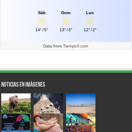
Sáb
Dom
Lun
14°
/
5°
13°
/
3°
12°
/
2°
Data from
Tiempo3.com
Noticias en Imágenes