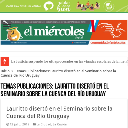
La Justicia suspende los ultraprocesados en las viandas escolares de Entre 
Se presentará la obra “La Runfla de los Macanos”
Inicio
»
Temas Publicaciones: Lauritto disertó en el Seminario sobre la
Cuenca del Río Uruguay
Temas Publicaciones:
Lauritto disertó en el
Seminario sobre la Cuenca del Río Uruguay
Lauritto disertó en el Seminario sobre la
Cuenca del Río Uruguay
12 julio, 2019
La Ciudad
,
La Región