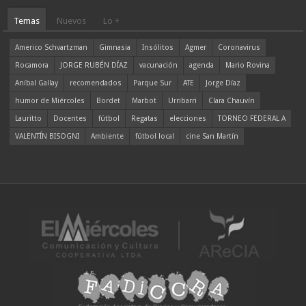
Temas
Nuevos
Lo +
Americo Schvartzman
Gimnasia
Insólitos
Agmer
Coronavirus
Rocamora
JORGE RUBÉN DÍAZ
vacunación
agenda
Mario Rovina
Aníbal Gallay
recomendados
Parque Sur
ATE
Jorge Díaz
humor de Miércoles
Bordet
Marbot
Urribarri
Clara Chauvín
Lauritto
Docentes
fútbol
Regatas
elecciones
TORNEO FEDERAL A
VALENTÍN BISOGNI
Ambiente
fútbol local
cine San Martín