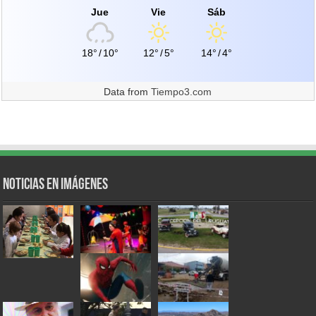
Jue
Vie
Sáb
18°
/
10°
12°
/
5°
14°
/
4°
Data from
Tiempo3.com
Noticias en Imágenes