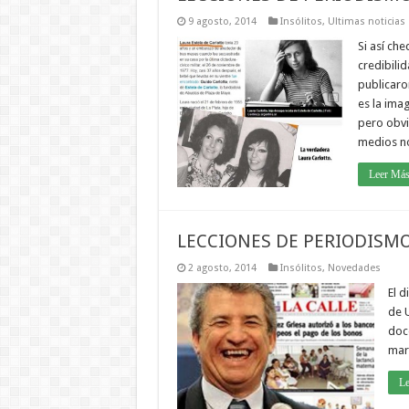
9 agosto, 2014
Insólitos
,
Ultimas noticias
Si así ch
credibili
publicaro
es la ima
pero obvi
medios n
Leer Más
LECCIONES DE PERIODISM
2 agosto, 2014
Insólitos
,
Novedades
El d
de U
doc
mart
L