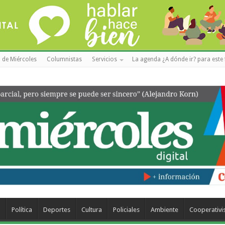
 de Miércoles
Columnistas
Servicios
La agenda ¿A dónde ir? para este 
a
Política
Deportes
Cultura
Policiales
Ambiente
Cooperativ