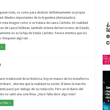
equean todo, es como para destruir definitivamente su propia
dad. Medios importantes de la Argentina (demasiados)
n esta imagen como si se tratara de Laura Carlotto. En realidad
gen de Laura Feldman, también victima del terrorismo de Estado,
amente no es la hija de Estela Carlotto. Parece mentira que los
o chequeen algo tan …
 »
O
iario tradicional de la Histórica, hoy en manos de los testaferros
rribarri , decreta que la realidad no existe. El lunes la marcha
ente pasó por debajo de su redacción. Pero en el diario del
es no salió una sola línea. ¿Hace falta decir algo más?
eer Más »