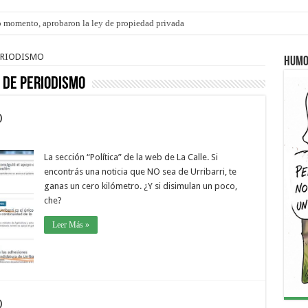
 momento, aprobaron la ley de propiedad privada
s: el 35% de los 90 niños, niñas y adolescentes que esperan una familia tiene CU
PERIODISMO
Humo
 DE PERIODISMO
O
La sección “Política” de la web de La Calle. Si
encontrás una noticia que NO sea de Urribarri, te
ganas un cero kilómetro. ¿Y si disimulan un poco,
che?
Leer Más »
O