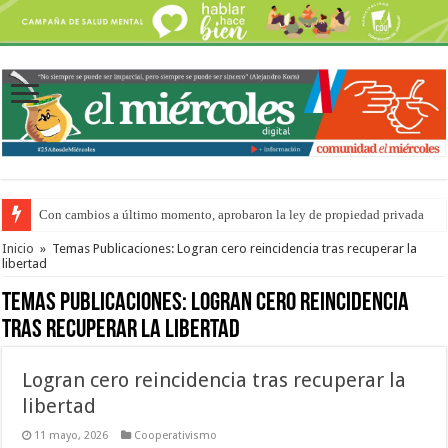
Con cambios a último momento, aprobaron la ley de propiedad privada
Del viernes 7 al domingo 9 de agosto: la agenda ¿A dónde ir? para este find
Inicio
»
Temas Publicaciones: Logran cero reincidencia tras recuperar la
libertad
Temas Publicaciones:
Logran cero reincidencia
tras recuperar la libertad
Logran cero reincidencia tras recuperar la
libertad
11 mayo, 2026
Cooperativismo