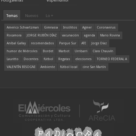
Fotogalerías
Visperhumor
Temas
Nuevos
Lo +
Americo Schvartzman
Gimnasia
Insólitos
Agmer
Coronavirus
Rocamora
JORGE RUBÉN DÍAZ
vacunación
agenda
Mario Rovina
Aníbal Gallay
recomendados
Parque Sur
ATE
Jorge Díaz
humor de Miércoles
Bordet
Marbot
Urribarri
Clara Chauvín
Lauritto
Docentes
fútbol
Regatas
elecciones
TORNEO FEDERAL A
VALENTÍN BISOGNI
Ambiente
fútbol local
cine San Martín