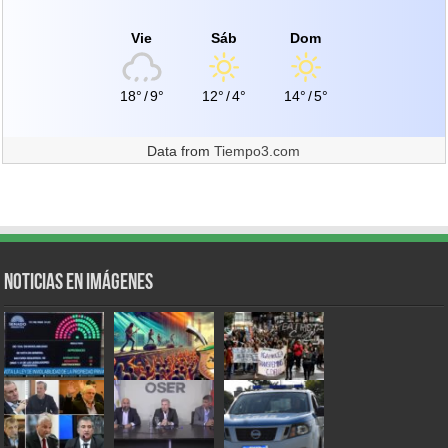
Vie
Sáb
Dom
18°
/
9°
12°
/
4°
14°
/
5°
Data from
Tiempo3.com
Noticias en Imágenes