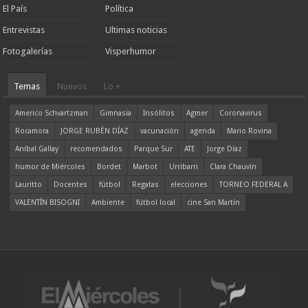
El País
Política
Entrevistas
Ultimas noticias
Fotogalerías
Visperhumor
Temas
Nuevos
Lo +
Americo Schvartzman
Gimnasia
Insólitos
Agmer
Coronavirus
Rocamora
JORGE RUBÉN DÍAZ
vacunación
agenda
Mario Rovina
Aníbal Gallay
recomendados
Parque Sur
ATE
Jorge Díaz
humor de Miércoles
Bordet
Marbot
Urribarri
Clara Chauvín
Lauritto
Docentes
fútbol
Regatas
elecciones
TORNEO FEDERAL A
VALENTÍN BISOGNI
Ambiente
fútbol local
cine San Martín