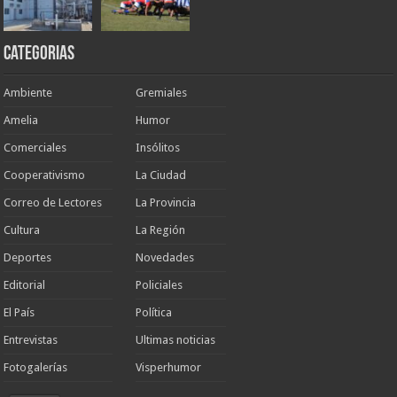
Categorias
Ambiente
Gremiales
Amelia
Humor
Comerciales
Insólitos
Cooperativismo
La Ciudad
Correo de Lectores
La Provincia
Cultura
La Región
Deportes
Novedades
Editorial
Policiales
El País
Política
Entrevistas
Ultimas noticias
Fotogalerías
Visperhumor