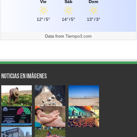
Vie
Sáb
Dom
12°
/
5°
14°
/
5°
13°
/
3°
Data from
Tiempo3.com
Noticias en Imágenes