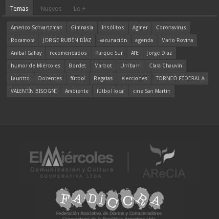
Temas
Nuevos
Lo +
Americo Schvartzman
Gimnasia
Insólitos
Agmer
Coronavirus
Rocamora
JORGE RUBÉN DÍAZ
vacunación
agenda
Mario Rovina
Aníbal Gallay
recomendados
Parque Sur
ATE
Jorge Díaz
humor de Miércoles
Bordet
Marbot
Urribarri
Clara Chauvín
Lauritto
Docentes
fútbol
Regatas
elecciones
TORNEO FEDERAL A
VALENTÍN BISOGNI
Ambiente
fútbol local
cine San Martín