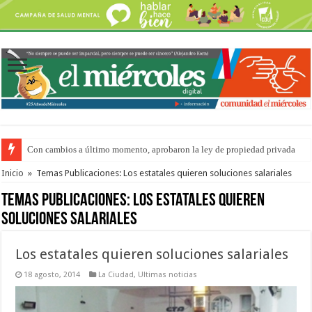
Con cambios a último momento, aprobaron la ley de propiedad privada
Adopción en Entre Ríos: el 35% de los 90 niños, niñas y adolescentes que 
Inicio
»
Temas Publicaciones: Los estatales quieren soluciones salariales
Temas Publicaciones:
Los estatales quieren
soluciones salariales
Los estatales quieren soluciones salariales
18 agosto, 2014
La Ciudad
,
Ultimas noticias