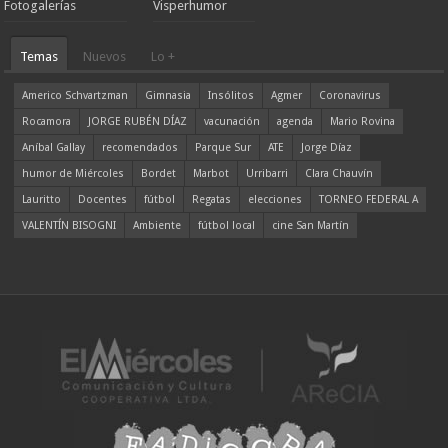
Fotogalerías
Visperhumor
Temas
Nuevos
Lo +
Americo Schvartzman
Gimnasia
Insólitos
Agmer
Coronavirus
Rocamora
JORGE RUBÉN DÍAZ
vacunación
agenda
Mario Rovina
Aníbal Gallay
recomendados
Parque Sur
ATE
Jorge Díaz
humor de Miércoles
Bordet
Marbot
Urribarri
Clara Chauvín
Lauritto
Docentes
fútbol
Regatas
elecciones
TORNEO FEDERAL A
VALENTÍN BISOGNI
Ambiente
fútbol local
cine San Martín