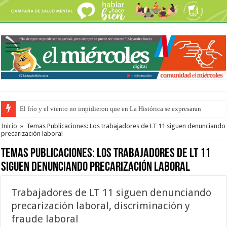
El frío y el viento no impidieron que en La Histórica se expresaran
OSER: Frigerio aseguró que mejoraron el servicio, redujeron el déficit e
Inicio
»
Temas Publicaciones: Los trabajadores de LT 11 siguen denunciando
precarización laboral
Temas Publicaciones:
Los trabajadores de LT 11
siguen denunciando precarización laboral
Trabajadores de LT 11 siguen denunciando
precarización laboral, discriminación y
fraude laboral