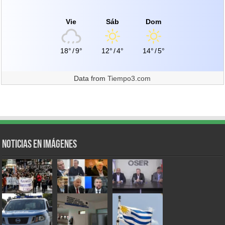
Vie
Sáb
Dom
18°
/
9°
12°
/
4°
14°
/
5°
Data from
Tiempo3.com
Noticias en Imágenes