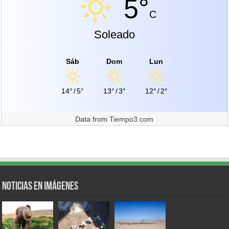
5°
C
Soleado
Sáb
Dom
Lun
14°
/
5°
13°
/
3°
12°
/
2°
Data from
Tiempo3.com
Noticias en Imágenes