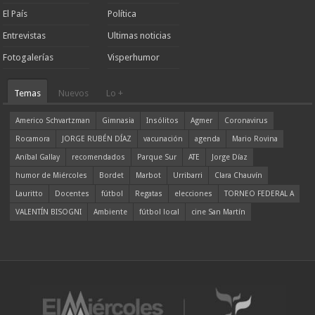
El País
Política
Entrevistas
Ultimas noticias
Fotogalerías
Visperhumor
Temas
Nuevos
Lo +
Americo Schvartzman
Gimnasia
Insólitos
Agmer
Coronavirus
Rocamora
JORGE RUBÉN DÍAZ
vacunación
agenda
Mario Rovina
Aníbal Gallay
recomendados
Parque Sur
ATE
Jorge Díaz
humor de Miércoles
Bordet
Marbot
Urribarri
Clara Chauvín
Lauritto
Docentes
fútbol
Regatas
elecciones
TORNEO FEDERAL A
VALENTÍN BISOGNI
Ambiente
fútbol local
cine San Martín