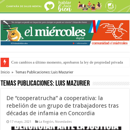
Con cambios a último momento, aprobaron la ley de propiedad privada
Adopción en Entre Ríos: el 35% de los 90 niños, niñas y adolescentes que 
Inicio
»
Temas Publicaciones: Luis Mazurier
Temas Publicaciones:
Luis Mazurier
De “cooperatrucha” a cooperativa: la
rebelión de un grupo de trabajadores tras
décadas de infamia en Concordia
17 mayo, 2021
La Región
,
Novedades