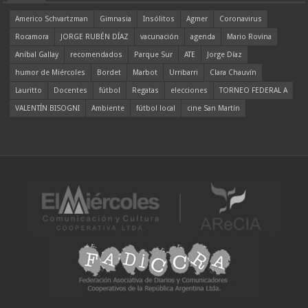
Americo Schvartzman
Gimnasia
Insólitos
Agmer
Coronavirus
Rocamora
JORGE RUBÉN DÍAZ
vacunación
agenda
Mario Rovina
Aníbal Gallay
recomendados
Parque Sur
ATE
Jorge Díaz
humor de Miércoles
Bordet
Marbot
Urribarri
Clara Chauvín
Lauritto
Docentes
fútbol
Regatas
elecciones
TORNEO FEDERAL A
VALENTÍN BISOGNI
Ambiente
fútbol local
cine San Martín