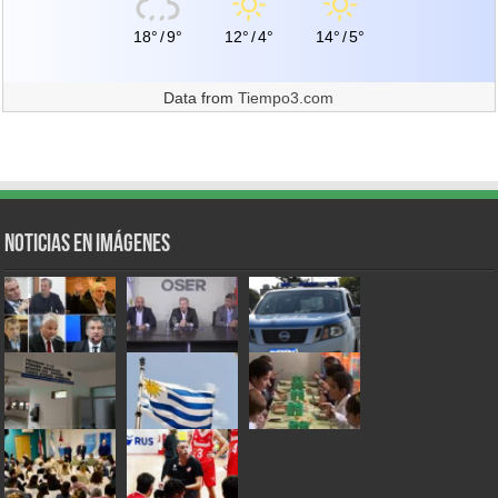
18°
/
9°
12°
/
4°
14°
/
5°
Data from
Tiempo3.com
Noticias en Imágenes