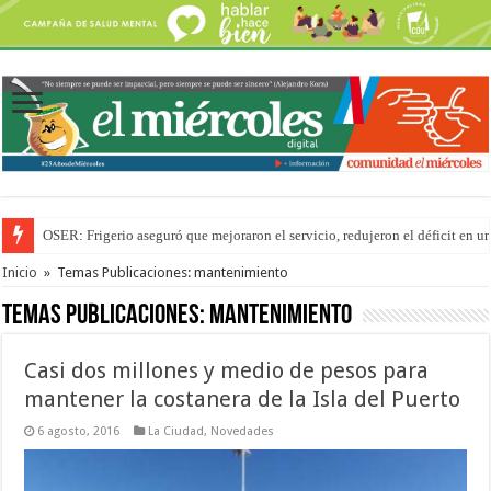
OSER: Frigerio aseguró que mejoraron el servicio, redujeron el déficit e
Por primera vez hicieron una cirugía de reconstrucción torácica en el Hospi
Inicio
»
Temas Publicaciones: mantenimiento
Temas Publicaciones:
mantenimiento
Casi dos millones y medio de pesos para
mantener la costanera de la Isla del Puerto
6 agosto, 2016
La Ciudad
,
Novedades