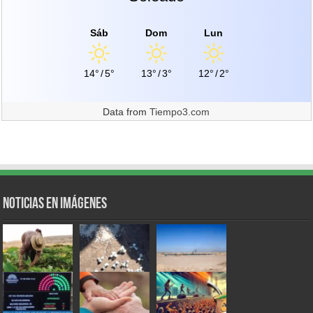
Sáb
Dom
Lun
14°
/
5°
13°
/
3°
12°
/
2°
Data from
Tiempo3.com
Noticias en Imágenes