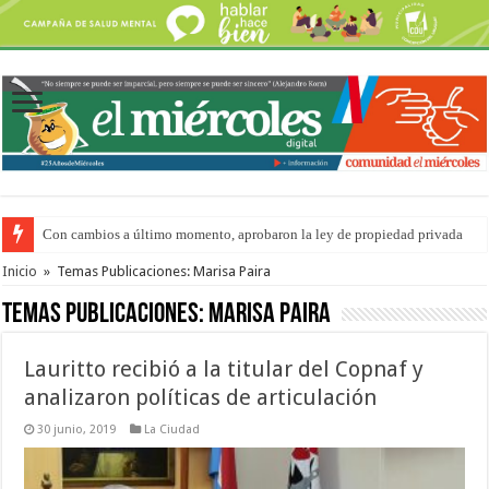
Con cambios a último momento, aprobaron la ley de propiedad privada
Adopción en Entre Ríos: el 35% de los 90 niños, niñas y adolescentes que 
Inicio
»
Temas Publicaciones: Marisa Paira
Temas Publicaciones:
Marisa Paira
Lauritto recibió a la titular del Copnaf y
analizaron políticas de articulación
30 junio, 2019
La Ciudad