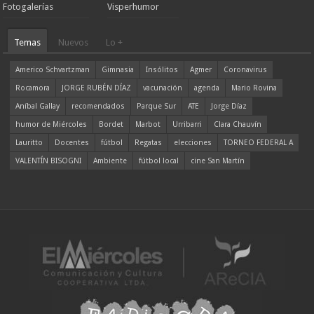
Fotogalerías
Visperhumor
Temas
Nuevos
Lo +
Americo Schvartzman
Gimnasia
Insólitos
Agmer
Coronavirus
Rocamora
JORGE RUBÉN DÍAZ
vacunación
agenda
Mario Rovina
Aníbal Gallay
recomendados
Parque Sur
ATE
Jorge Díaz
humor de Miércoles
Bordet
Marbot
Urribarri
Clara Chauvín
Lauritto
Docentes
fútbol
Regatas
elecciones
TORNEO FEDERAL A
VALENTÍN BISOGNI
Ambiente
fútbol local
cine San Martín