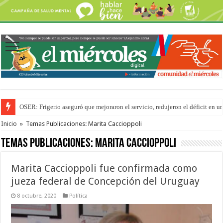
OSER: Frigerio aseguró que mejoraron el servicio, redujeron el déficit e
Por primera vez hicieron una cirugía de reconstrucción torácica en el Hospi
Inicio
»
Temas Publicaciones: Marita Caccioppoli
Temas Publicaciones:
Marita Caccioppoli
Marita Caccioppoli fue confirmada como
jueza federal de Concepción del Uruguay
8 octubre, 2020
Política