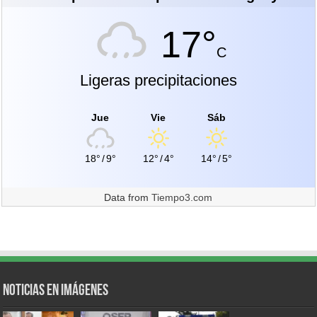
17°
C
Ligeras precipitaciones
Jue
Vie
Sáb
18°
/
9°
12°
/
4°
14°
/
5°
Data from
Tiempo3.com
Noticias en Imágenes