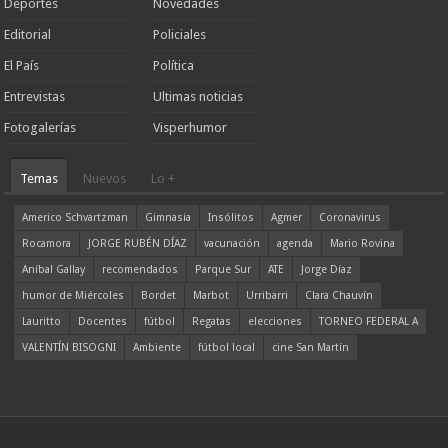
Deportes
Novedades
Editorial
Policiales
El País
Política
Entrevistas
Ultimas noticias
Fotogalerías
Visperhumor
Temas
Nuevos
Lo +
Americo Schvartzman
Gimnasia
Insólitos
Agmer
Coronavirus
Rocamora
JORGE RUBÉN DÍAZ
vacunación
agenda
Mario Rovina
Aníbal Gallay
recomendados
Parque Sur
ATE
Jorge Díaz
humor de Miércoles
Bordet
Marbot
Urribarri
Clara Chauvín
Lauritto
Docentes
fútbol
Regatas
elecciones
TORNEO FEDERAL A
VALENTÍN BISOGNI
Ambiente
fútbol local
cine San Martín