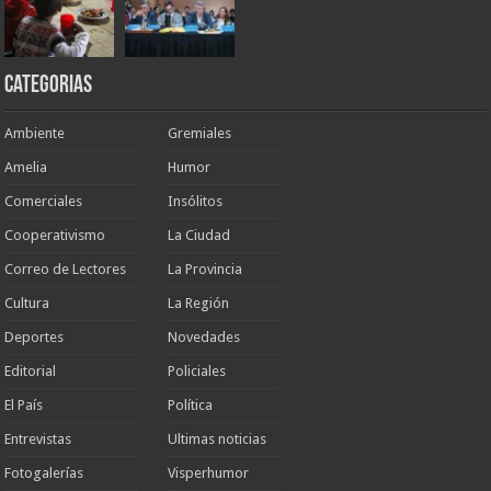
Categorias
Ambiente
Gremiales
Amelia
Humor
Comerciales
Insólitos
Cooperativismo
La Ciudad
Correo de Lectores
La Provincia
Cultura
La Región
Deportes
Novedades
Editorial
Policiales
El País
Política
Entrevistas
Ultimas noticias
Fotogalerías
Visperhumor