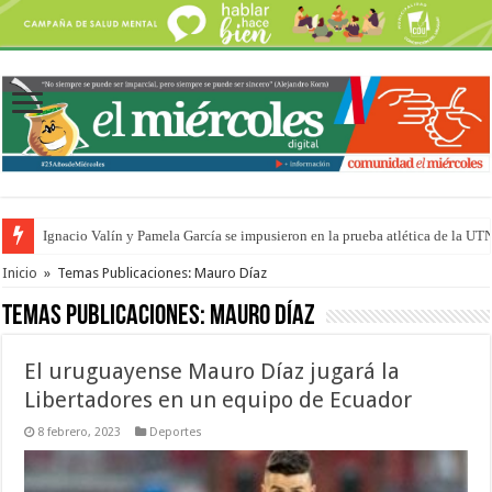
Ignacio Valín y Pamela García se impusieron en la prueba atlética de la UT
Traigo el litoral en mi canción: 100 años de Aníbal Sampayo
Inicio
»
Temas Publicaciones: Mauro Díaz
Temas Publicaciones:
Mauro Díaz
El uruguayense Mauro Díaz jugará la
Libertadores en un equipo de Ecuador
8 febrero, 2023
Deportes