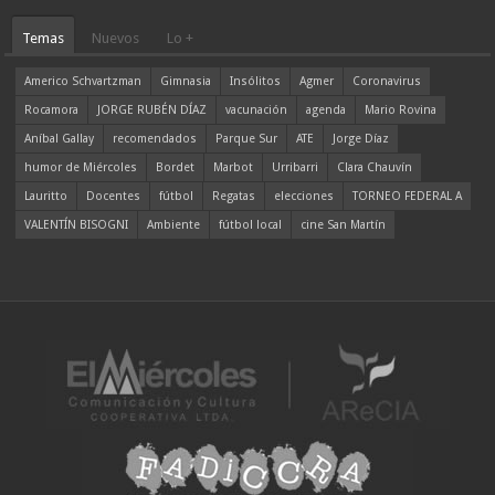
Temas
Nuevos
Lo +
Americo Schvartzman
Gimnasia
Insólitos
Agmer
Coronavirus
Rocamora
JORGE RUBÉN DÍAZ
vacunación
agenda
Mario Rovina
Aníbal Gallay
recomendados
Parque Sur
ATE
Jorge Díaz
humor de Miércoles
Bordet
Marbot
Urribarri
Clara Chauvín
Lauritto
Docentes
fútbol
Regatas
elecciones
TORNEO FEDERAL A
VALENTÍN BISOGNI
Ambiente
fútbol local
cine San Martín