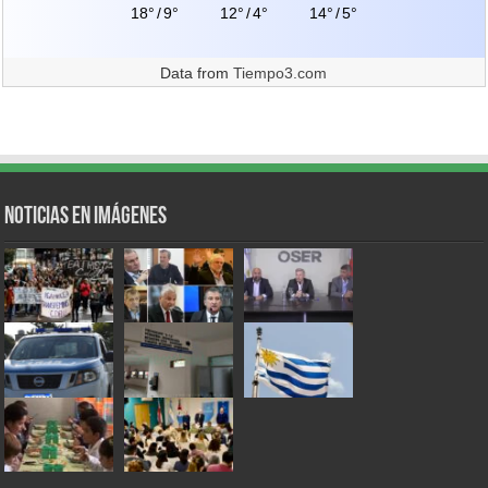
18°
/
9°
12°
/
4°
14°
/
5°
Data from
Tiempo3.com
Noticias en Imágenes