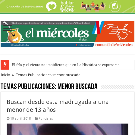
El frío y el viento no impidieron que en La Histórica se expresaran
OSER: Frigerio aseguró que mejoraron el servicio, redujeron el déficit e
Inicio
»
Temas Publicaciones: menor buscada
Temas Publicaciones:
menor buscada
Buscan desde esta madrugada a una
menor de 13 años
19 abril, 2018
Policiales