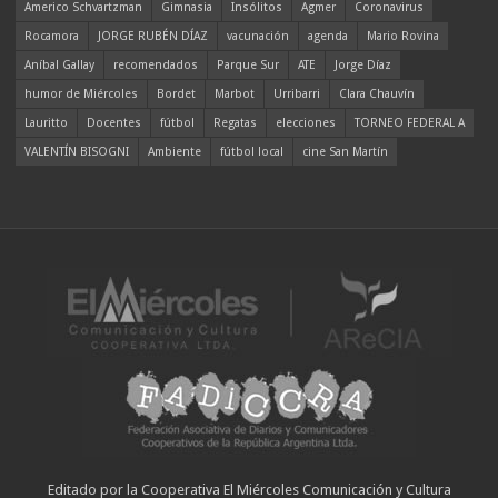
Americo Schvartzman
Gimnasia
Insólitos
Agmer
Coronavirus
Rocamora
JORGE RUBÉN DÍAZ
vacunación
agenda
Mario Rovina
Aníbal Gallay
recomendados
Parque Sur
ATE
Jorge Díaz
humor de Miércoles
Bordet
Marbot
Urribarri
Clara Chauvín
Lauritto
Docentes
fútbol
Regatas
elecciones
TORNEO FEDERAL A
VALENTÍN BISOGNI
Ambiente
fútbol local
cine San Martín
Editado por la Cooperativa El Miércoles Comunicación y Cultura