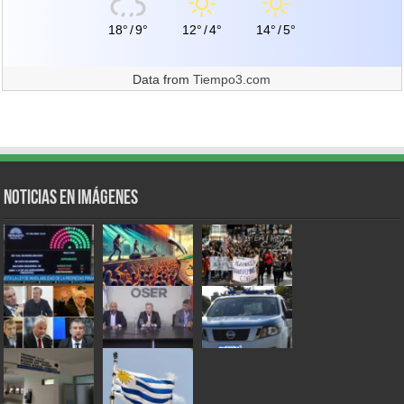
18°
/
9°
12°
/
4°
14°
/
5°
Data from
Tiempo3.com
Noticias en Imágenes