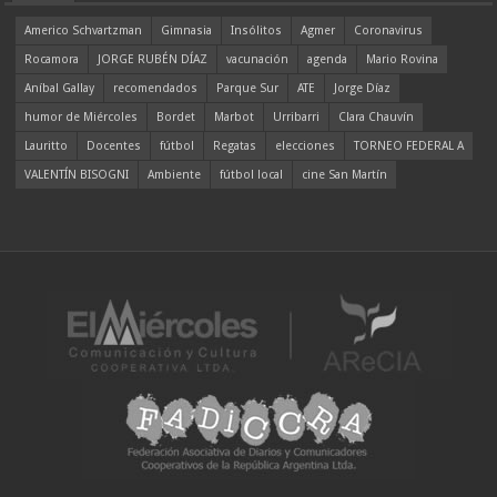
Americo Schvartzman
Gimnasia
Insólitos
Agmer
Coronavirus
Rocamora
JORGE RUBÉN DÍAZ
vacunación
agenda
Mario Rovina
Aníbal Gallay
recomendados
Parque Sur
ATE
Jorge Díaz
humor de Miércoles
Bordet
Marbot
Urribarri
Clara Chauvín
Lauritto
Docentes
fútbol
Regatas
elecciones
TORNEO FEDERAL A
VALENTÍN BISOGNI
Ambiente
fútbol local
cine San Martín