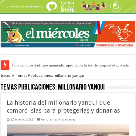
Con cambios a último momento, aprobaron la ley de propiedad privada
Del viernes 7 al domingo 9 de agosto: la agenda ¿A dónde ir? para este find
Inicio
»
Temas Publicaciones: millonario yanqui
Temas Publicaciones:
millonario yanqui
La historia del millonario yanqui que
compró islas para protegerlas y donarlas
22 enero, 2022
Ambiente
,
Novedades