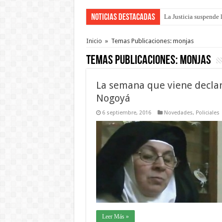
Noticias Destacadas
La Justicia suspende 
Se presentará la obra
Inicio
»
Temas Publicaciones: monjas
Temas Publicaciones:
monjas
La semana que viene declar
Nogoyá
6 septiembre, 2016
Novedades
,
Policiales
Leer Más »