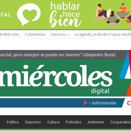
de Miércoles
Columnistas
Servicios
La agenda ¿A dónde ir? para este f
a
Política
Deportes
Cultura
Policiales
Ambiente
Cooperativ