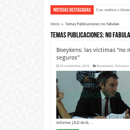
Noticias Destacadas
Con cambios a último
Del viernes 7 al domi
Inicio
»
Temas Publicaciones: no fabulan
Temas Publicaciones:
no fabul
Boeykens: las víctimas “no 
seguros”
20 noviembre, 2019
Novedades
,
Policiales
Informe: J.R.D de EL …