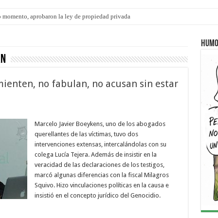
 momento, aprobaron la ley de propiedad privada
ngo 9 de agosto: la agenda ¿A dónde ir? para este finde
Humo
an
mienten, no fabulan, no acusan sin estar
Marcelo Javier Boeykens, uno de los abogados
querellantes de las víctimas, tuvo dos
intervenciones extensas, intercalándolas con su
colega Lucía Tejera. Además de insistir en la
veracidad de las declaraciones de los testigos,
marcó algunas diferencias con la fiscal Milagros
Squivo. Hizo vinculaciones políticas en la causa e
insistió en el concepto jurídico del Genocidio.