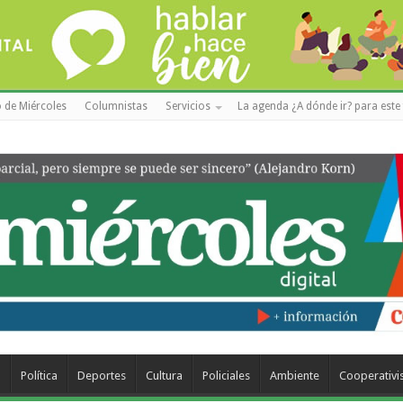
 de Miércoles
Columnistas
Servicios
La agenda ¿A dónde ir? para este 
a
Política
Deportes
Cultura
Policiales
Ambiente
Cooperativ