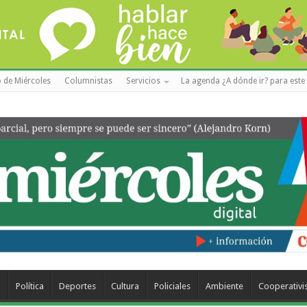
 de Miércoles
Columnistas
Servicios
La agenda ¿A dónde ir? para este 
a
Política
Deportes
Cultura
Policiales
Ambiente
Cooperativ