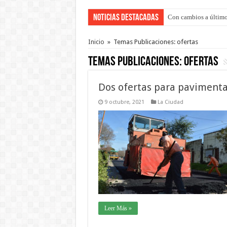
Noticias Destacadas
Con cambios a último
Del viernes 7 al domi
Inicio
»
Temas Publicaciones: ofertas
Temas Publicaciones:
ofertas
Dos ofertas para pavimenta
9 octubre, 2021
La Ciudad
Leer Más »